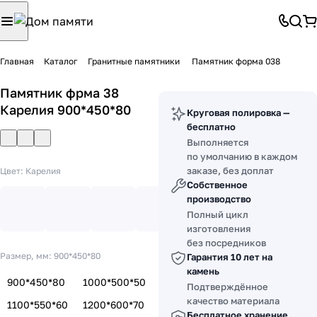
Главная
Каталог
Гранитные памятники
Памятник форма 038
Памятник фрма 38
Карелия 900*450*80
Круговая полировка —
бесплатно
Выполняется
по умолчанию в каждом
заказе, без доплат
Цвет:
Карелия
Собственное
производство
Полный цикл
изготовления
без посредников
Размер, мм:
900*450*80
Гарантия 10 лет на
камень
900*450*80
1000*500*50
Подтверждённое
качество материала
1100*550*60
1200*600*70
Бесплатное хранение