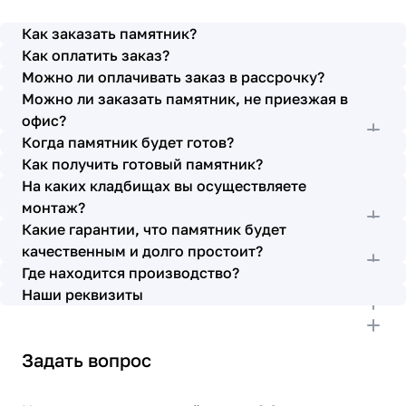
просьбы учтены. В первое наше обращение мы
также очень довольны остались монтажниками -
Как заказать памятник?
бригада Головачёва Владимира. Поэтому и в этот
Как оплатить заказ?
раз я поросила, если можно, то назначить эту же
Можно ли оплачивать заказ в рассрочку?
бригаду. Мне пошли на встречу, спасибо. Ребята
Можно ли заказать памятник, не приезжая в
работают спокойно, но в тоже время, соблюдая
всю технологию, работаю слаженно и
офис?
качественно. Я присутствовала при монтаже,
Когда памятник будет готов?
ребят это нисколько не смутило. Они, как и
Как получить готовый памятник?
Елена Николаевна, ответили на все мои вопросы,
На каких кладбищах вы осуществляете
которые возникли в процессе. Спасибо.
монтаж?
Выражаю благодарность от имени всей нашей
Какие гарантии, что памятник будет
семьи за выполнение заказа в срок и
качественным и долго простоит?
качественно. К руководству просьба по-
Где находится производство?
возможности премировать работников.
Наши реквизиты
Задать вопрос