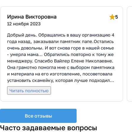
Ирина Викторовна
5
12 ноября 2023
Добрый день. Обращались в вашу организацию 4
года назад, заказывали памятник папе.Остались
очень довольны. И вот снова горе в нашей семье
- умерла мама... Обратились повторно к тому же
менеджеру. Спасибо Вайлер Елене Николаевне.
Она грамотно помогла мне с выбором памятника
и материала на его изготовление, посоветовала
установить скамейку, которая лучше подходила
по общему дизайну. Вышли на улицу, посмотрели
Читать полностью
представленные варианты, я определилась с
выбором. Очень тактичная, относится к
заказчикам с пониманием, помогла мне с
выбором эпитафии. Заключили Договор Г-0619,
Все отзывы
все этапы которого были выполнены вовремя и
без нареканий с нашей стороны, все наши
Часто задаваемые вопросы