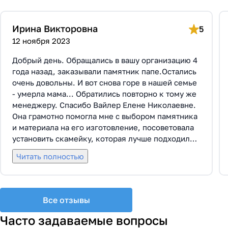
Ирина Викторовна
5
12 ноября 2023
Добрый день. Обращались в вашу организацию 4
года назад, заказывали памятник папе.Остались
очень довольны. И вот снова горе в нашей семье
- умерла мама... Обратились повторно к тому же
менеджеру. Спасибо Вайлер Елене Николаевне.
Она грамотно помогла мне с выбором памятника
и материала на его изготовление, посоветовала
установить скамейку, которая лучше подходила
по общему дизайну. Вышли на улицу, посмотрели
Читать полностью
представленные варианты, я определилась с
выбором. Очень тактичная, относится к
заказчикам с пониманием, помогла мне с
выбором эпитафии. Заключили Договор Г-0619,
Все отзывы
все этапы которого были выполнены вовремя и
без нареканий с нашей стороны, все наши
Часто задаваемые вопросы