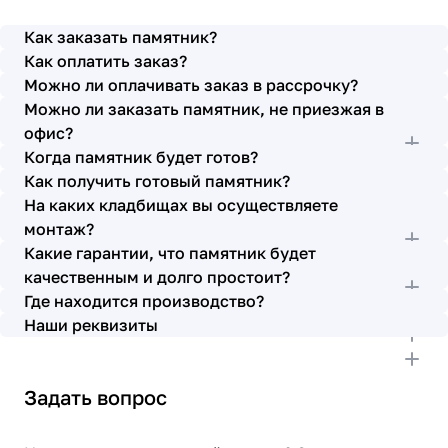
просьбы учтены. В первое наше обращение мы
также очень довольны остались монтажниками -
Как заказать памятник?
бригада Головачёва Владимира. Поэтому и в этот
Как оплатить заказ?
раз я поросила, если можно, то назначить эту же
Можно ли оплачивать заказ в рассрочку?
бригаду. Мне пошли на встречу, спасибо. Ребята
Можно ли заказать памятник, не приезжая в
работают спокойно, но в тоже время, соблюдая
всю технологию, работаю слаженно и
офис?
качественно. Я присутствовала при монтаже,
Когда памятник будет готов?
ребят это нисколько не смутило. Они, как и
Как получить готовый памятник?
Елена Николаевна, ответили на все мои вопросы,
На каких кладбищах вы осуществляете
которые возникли в процессе. Спасибо.
монтаж?
Выражаю благодарность от имени всей нашей
Какие гарантии, что памятник будет
семьи за выполнение заказа в срок и
качественным и долго простоит?
качественно. К руководству просьба по-
Где находится производство?
возможности премировать работников.
Наши реквизиты
Задать вопрос