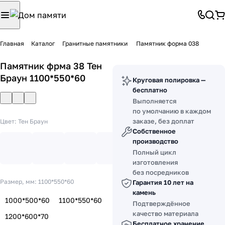
Главная
Каталог
Гранитные памятники
Памятник форма 038
Памятник фрма 38 Тен
Браун 1100*550*60
Круговая полировка —
бесплатно
Выполняется
по умолчанию в каждом
заказе, без доплат
Цвет:
Тен Браун
Собственное
производство
Полный цикл
изготовления
без посредников
Размер, мм:
1100*550*60
Гарантия 10 лет на
камень
1000*500*60
1100*550*60
Подтверждённое
качество материала
1200*600*70
Бесплатное хранение