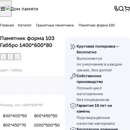
Главная
Каталог
Гранитные памятники
Памятник форма 103
Памятник форма 103
Габбро 1400*600*80
Круговая полировка —
бесплатно
Выполняется
по умолчанию в каждом
заказе, без доплат
Цвет:
Габбро
Собственное
производство
Полный цикл
изготовления
без посредников
Размер, мм:
1400*600*80
Гарантия 10 лет на
камень
800*400*50
900*450*50
Подтверждённое
качество материала
900*450*70
1000*500*50
Бесплатное хранение