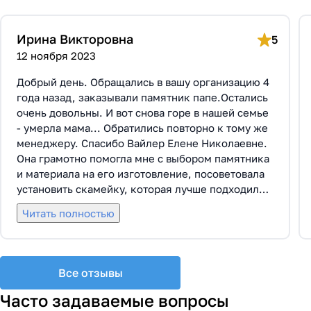
Ирина Викторовна
5
12 ноября 2023
Добрый день. Обращались в вашу организацию 4
года назад, заказывали памятник папе.Остались
очень довольны. И вот снова горе в нашей семье
- умерла мама... Обратились повторно к тому же
менеджеру. Спасибо Вайлер Елене Николаевне.
Она грамотно помогла мне с выбором памятника
и материала на его изготовление, посоветовала
установить скамейку, которая лучше подходила
по общему дизайну. Вышли на улицу, посмотрели
Читать полностью
представленные варианты, я определилась с
выбором. Очень тактичная, относится к
заказчикам с пониманием, помогла мне с
выбором эпитафии. Заключили Договор Г-0619,
Все отзывы
все этапы которого были выполнены вовремя и
без нареканий с нашей стороны, все наши
Часто задаваемые вопросы