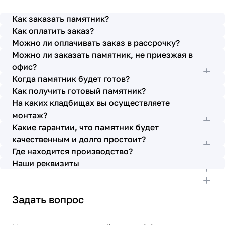
просьбы учтены. В первое наше обращение мы
также очень довольны остались монтажниками -
Как заказать памятник?
бригада Головачёва Владимира. Поэтому и в этот
Как оплатить заказ?
раз я поросила, если можно, то назначить эту же
Можно ли оплачивать заказ в рассрочку?
бригаду. Мне пошли на встречу, спасибо. Ребята
Можно ли заказать памятник, не приезжая в
работают спокойно, но в тоже время, соблюдая
всю технологию, работаю слаженно и
офис?
качественно. Я присутствовала при монтаже,
Когда памятник будет готов?
ребят это нисколько не смутило. Они, как и
Как получить готовый памятник?
Елена Николаевна, ответили на все мои вопросы,
На каких кладбищах вы осуществляете
которые возникли в процессе. Спасибо.
монтаж?
Выражаю благодарность от имени всей нашей
Какие гарантии, что памятник будет
семьи за выполнение заказа в срок и
качественным и долго простоит?
качественно. К руководству просьба по-
Где находится производство?
возможности премировать работников.
Наши реквизиты
Задать вопрос