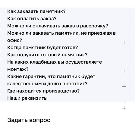
просьбы учтены. В первое наше обращение мы
также очень довольны остались монтажниками -
Как заказать памятник?
бригада Головачёва Владимира. Поэтому и в этот
Как оплатить заказ?
раз я поросила, если можно, то назначить эту же
Можно ли оплачивать заказ в рассрочку?
бригаду. Мне пошли на встречу, спасибо. Ребята
Можно ли заказать памятник, не приезжая в
работают спокойно, но в тоже время, соблюдая
всю технологию, работаю слаженно и
офис?
качественно. Я присутствовала при монтаже,
Когда памятник будет готов?
ребят это нисколько не смутило. Они, как и
Как получить готовый памятник?
Елена Николаевна, ответили на все мои вопросы,
На каких кладбищах вы осуществляете
которые возникли в процессе. Спасибо.
монтаж?
Выражаю благодарность от имени всей нашей
Какие гарантии, что памятник будет
семьи за выполнение заказа в срок и
качественным и долго простоит?
качественно. К руководству просьба по-
Где находится производство?
возможности премировать работников.
Наши реквизиты
Задать вопрос