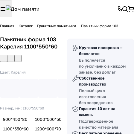
Главная
Каталог
Гранитные памятники
Памятник форма 103
Памятник форма 103
Карелия 1100*550*60
Круговая полировка —
бесплатно
Выполняется
по умолчанию в каждом
заказе, без доплат
Цвет:
Карелия
Собственное
производство
Полный цикл
изготовления
без посредников
Размер, мм:
1100*550*60
Гарантия 10 лет на
камень
900*450*80
1000*500*50
Подтверждённое
качество материала
1100*550*60
1200*600*70
Бесплатное хранение