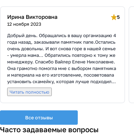
Ирина Викторовна
5
12 ноября 2023
Добрый день. Обращались в вашу организацию 4
года назад, заказывали памятник папе.Остались
очень довольны. И вот снова горе в нашей семье
- умерла мама... Обратились повторно к тому же
менеджеру. Спасибо Вайлер Елене Николаевне.
Она грамотно помогла мне с выбором памятника
и материала на его изготовление, посоветовала
установить скамейку, которая лучше подходила
по общему дизайну. Вышли на улицу, посмотрели
Читать полностью
представленные варианты, я определилась с
выбором. Очень тактичная, относится к
заказчикам с пониманием, помогла мне с
выбором эпитафии. Заключили Договор Г-0619,
Все отзывы
все этапы которого были выполнены вовремя и
без нареканий с нашей стороны, все наши
Часто задаваемые вопросы