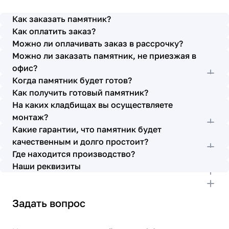
просьбы учтены. В первое наше обращение мы
также очень довольны остались монтажниками -
Как заказать памятник?
бригада Головачёва Владимира. Поэтому и в этот
Как оплатить заказ?
раз я поросила, если можно, то назначить эту же
Можно ли оплачивать заказ в рассрочку?
бригаду. Мне пошли на встречу, спасибо. Ребята
Можно ли заказать памятник, не приезжая в
работают спокойно, но в тоже время, соблюдая
всю технологию, работаю слаженно и
офис?
качественно. Я присутствовала при монтаже,
Когда памятник будет готов?
ребят это нисколько не смутило. Они, как и
Как получить готовый памятник?
Елена Николаевна, ответили на все мои вопросы,
На каких кладбищах вы осуществляете
которые возникли в процессе. Спасибо.
монтаж?
Выражаю благодарность от имени всей нашей
Какие гарантии, что памятник будет
семьи за выполнение заказа в срок и
качественным и долго простоит?
качественно. К руководству просьба по-
Где находится производство?
возможности премировать работников.
Наши реквизиты
Задать вопрос