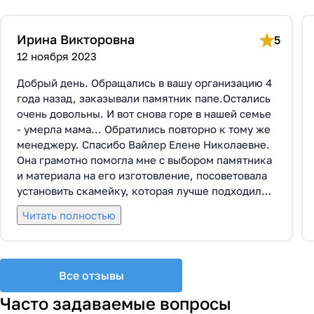
Ирина Викторовна
5
12 ноября 2023
Добрый день. Обращались в вашу организацию 4
года назад, заказывали памятник папе.Остались
очень довольны. И вот снова горе в нашей семье
- умерла мама... Обратились повторно к тому же
менеджеру. Спасибо Вайлер Елене Николаевне.
Она грамотно помогла мне с выбором памятника
и материала на его изготовление, посоветовала
установить скамейку, которая лучше подходила
по общему дизайну. Вышли на улицу, посмотрели
Читать полностью
представленные варианты, я определилась с
выбором. Очень тактичная, относится к
заказчикам с пониманием, помогла мне с
выбором эпитафии. Заключили Договор Г-0619,
Все отзывы
все этапы которого были выполнены вовремя и
без нареканий с нашей стороны, все наши
Часто задаваемые вопросы