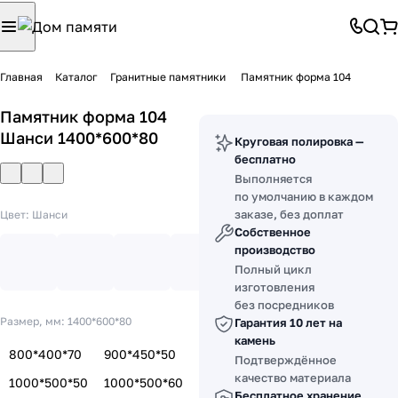
Главная
Каталог
Гранитные памятники
Памятник форма 104
Памятник форма 104
Шанси 1400*600*80
Круговая полировка —
бесплатно
Выполняется
по умолчанию в каждом
заказе, без доплат
Цвет:
Шанси
Собственное
производство
Полный цикл
изготовления
без посредников
Размер, мм:
1400*600*80
Гарантия 10 лет на
камень
800*400*70
900*450*50
Подтверждённое
качество материала
1000*500*50
1000*500*60
Бесплатное хранение