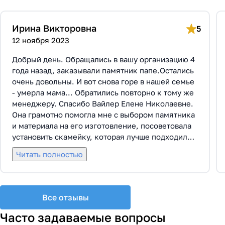
Ирина Викторовна
5
12 ноября 2023
Добрый день. Обращались в вашу организацию 4
года назад, заказывали памятник папе.Остались
очень довольны. И вот снова горе в нашей семье
- умерла мама... Обратились повторно к тому же
менеджеру. Спасибо Вайлер Елене Николаевне.
Она грамотно помогла мне с выбором памятника
и материала на его изготовление, посоветовала
установить скамейку, которая лучше подходила
по общему дизайну. Вышли на улицу, посмотрели
Читать полностью
представленные варианты, я определилась с
выбором. Очень тактичная, относится к
заказчикам с пониманием, помогла мне с
выбором эпитафии. Заключили Договор Г-0619,
Все отзывы
все этапы которого были выполнены вовремя и
без нареканий с нашей стороны, все наши
Часто задаваемые вопросы