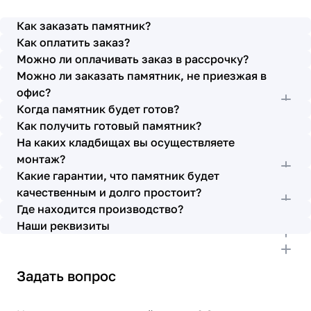
просьбы учтены. В первое наше обращение мы
также очень довольны остались монтажниками -
Как заказать памятник?
бригада Головачёва Владимира. Поэтому и в этот
Как оплатить заказ?
раз я поросила, если можно, то назначить эту же
Можно ли оплачивать заказ в рассрочку?
бригаду. Мне пошли на встречу, спасибо. Ребята
Можно ли заказать памятник, не приезжая в
работают спокойно, но в тоже время, соблюдая
всю технологию, работаю слаженно и
офис?
качественно. Я присутствовала при монтаже,
Когда памятник будет готов?
ребят это нисколько не смутило. Они, как и
Как получить готовый памятник?
Елена Николаевна, ответили на все мои вопросы,
На каких кладбищах вы осуществляете
которые возникли в процессе. Спасибо.
монтаж?
Выражаю благодарность от имени всей нашей
Какие гарантии, что памятник будет
семьи за выполнение заказа в срок и
качественным и долго простоит?
качественно. К руководству просьба по-
Где находится производство?
возможности премировать работников.
Наши реквизиты
Задать вопрос