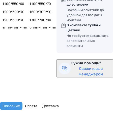
1100*550*60
1100*550*70
до установки
Сохраним памятник до
1200*500*70
1600*700*90
удобной для вас даты
1200*600*70
1700*700*90
монтажа
В комплекте тумба и
1800*800*100
2000*1000*100
цветник
Не требуется заказывать
1400*600*80
1500*700*80
дополнительные
1500*700*100
элементы
Нужна помощь?
Свяжитесь с
менеджером
Описание
Оплата
Доставка