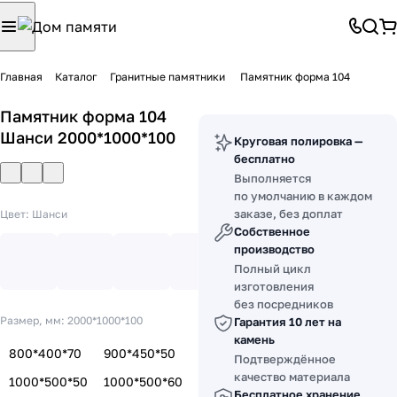
Главная
Каталог
Гранитные памятники
Памятник форма 104
Памятник форма 104
Шанси 2000*1000*100
Круговая полировка —
бесплатно
Выполняется
по умолчанию в каждом
заказе, без доплат
Цвет:
Шанси
Собственное
производство
Полный цикл
изготовления
без посредников
Размер, мм:
2000*1000*100
Гарантия 10 лет на
камень
800*400*70
900*450*50
Подтверждённое
качество материала
1000*500*50
1000*500*60
Бесплатное хранение