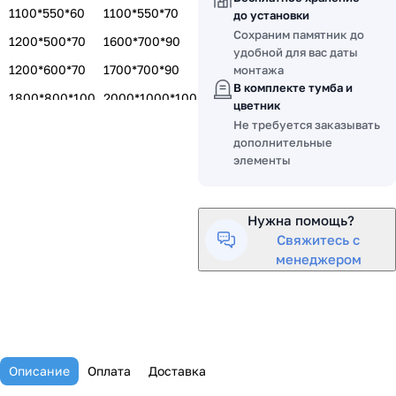
1100*550*60
1100*550*70
до установки
Сохраним памятник до
1200*500*70
1600*700*90
удобной для вас даты
1200*600*70
1700*700*90
монтажа
В комплекте тумба и
1800*800*100
2000*1000*100
цветник
Не требуется заказывать
1400*600*80
1500*700*80
дополнительные
1500*700*100
элементы
Нужна помощь?
Свяжитесь с
менеджером
Описание
Оплата
Доставка