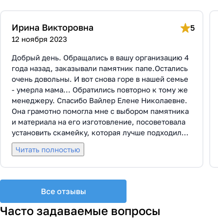
Ирина Викторовна
5
12 ноября 2023
Добрый день. Обращались в вашу организацию 4
года назад, заказывали памятник папе.Остались
очень довольны. И вот снова горе в нашей семье
- умерла мама... Обратились повторно к тому же
менеджеру. Спасибо Вайлер Елене Николаевне.
Она грамотно помогла мне с выбором памятника
и материала на его изготовление, посоветовала
установить скамейку, которая лучше подходила
по общему дизайну. Вышли на улицу, посмотрели
Читать полностью
представленные варианты, я определилась с
выбором. Очень тактичная, относится к
заказчикам с пониманием, помогла мне с
выбором эпитафии. Заключили Договор Г-0619,
Все отзывы
все этапы которого были выполнены вовремя и
без нареканий с нашей стороны, все наши
Часто задаваемые вопросы