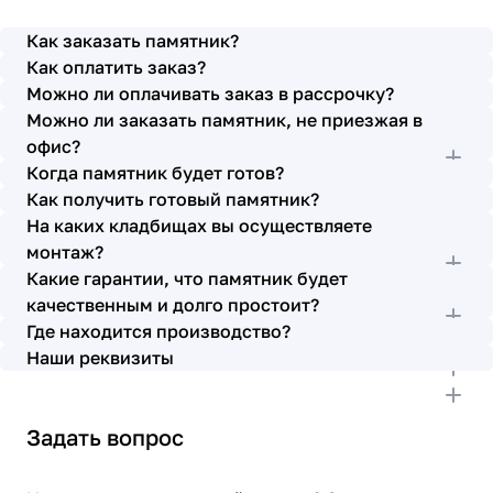
просьбы учтены. В первое наше обращение мы
также очень довольны остались монтажниками -
Как заказать памятник?
бригада Головачёва Владимира. Поэтому и в этот
Как оплатить заказ?
раз я поросила, если можно, то назначить эту же
Можно ли оплачивать заказ в рассрочку?
бригаду. Мне пошли на встречу, спасибо. Ребята
Можно ли заказать памятник, не приезжая в
работают спокойно, но в тоже время, соблюдая
всю технологию, работаю слаженно и
офис?
качественно. Я присутствовала при монтаже,
Когда памятник будет готов?
ребят это нисколько не смутило. Они, как и
Как получить готовый памятник?
Елена Николаевна, ответили на все мои вопросы,
На каких кладбищах вы осуществляете
которые возникли в процессе. Спасибо.
монтаж?
Выражаю благодарность от имени всей нашей
Какие гарантии, что памятник будет
семьи за выполнение заказа в срок и
качественным и долго простоит?
качественно. К руководству просьба по-
Где находится производство?
возможности премировать работников.
Наши реквизиты
Задать вопрос