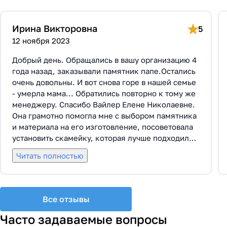
Ирина Викторовна
5
12 ноября 2023
Добрый день. Обращались в вашу организацию 4
года назад, заказывали памятник папе.Остались
очень довольны. И вот снова горе в нашей семье
- умерла мама... Обратились повторно к тому же
менеджеру. Спасибо Вайлер Елене Николаевне.
Она грамотно помогла мне с выбором памятника
и материала на его изготовление, посоветовала
установить скамейку, которая лучше подходила
по общему дизайну. Вышли на улицу, посмотрели
Читать полностью
представленные варианты, я определилась с
выбором. Очень тактичная, относится к
заказчикам с пониманием, помогла мне с
выбором эпитафии. Заключили Договор Г-0619,
Все отзывы
все этапы которого были выполнены вовремя и
без нареканий с нашей стороны, все наши
Часто задаваемые вопросы