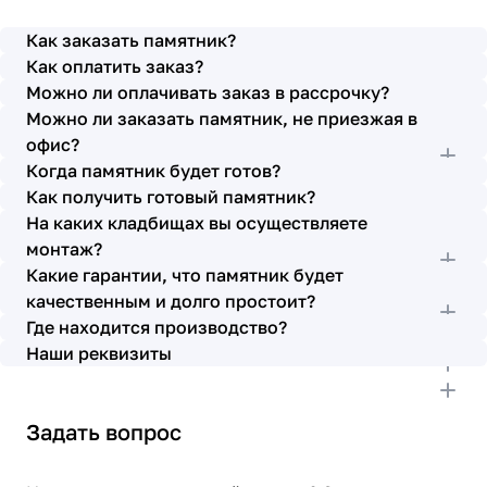
просьбы учтены. В первое наше обращение мы
также очень довольны остались монтажниками -
Как заказать памятник?
бригада Головачёва Владимира. Поэтому и в этот
Как оплатить заказ?
раз я поросила, если можно, то назначить эту же
Можно ли оплачивать заказ в рассрочку?
бригаду. Мне пошли на встречу, спасибо. Ребята
Можно ли заказать памятник, не приезжая в
работают спокойно, но в тоже время, соблюдая
всю технологию, работаю слаженно и
офис?
качественно. Я присутствовала при монтаже,
Когда памятник будет готов?
ребят это нисколько не смутило. Они, как и
Как получить готовый памятник?
Елена Николаевна, ответили на все мои вопросы,
На каких кладбищах вы осуществляете
которые возникли в процессе. Спасибо.
монтаж?
Выражаю благодарность от имени всей нашей
Какие гарантии, что памятник будет
семьи за выполнение заказа в срок и
качественным и долго простоит?
качественно. К руководству просьба по-
Где находится производство?
возможности премировать работников.
Наши реквизиты
Задать вопрос