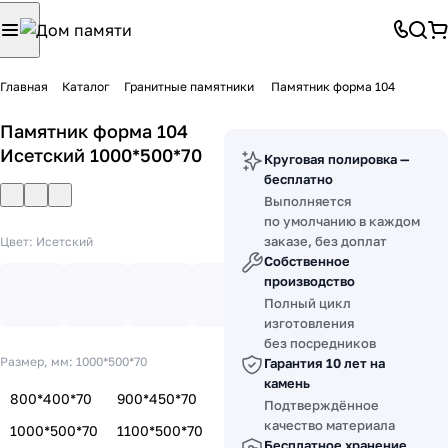
Главная
Каталог
Гранитные памятники
Памятник форма 104
Памятник форма 104
Исетский 1000*500*70
Круговая полировка —
бесплатно
Выполняется
по умолчанию в каждом
заказе, без доплат
Цвет:
Исетский
Собственное
производство
Полный цикл
изготовления
без посредников
Размер, мм:
1000*500*70
Гарантия 10 лет на
камень
800*400*70
900*450*70
Подтверждённое
качество материала
1000*500*70
1100*500*70
Бесплатное хранение