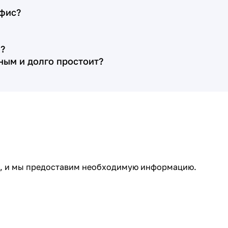
Цена договора оказалась именно
офис?
такой, какую менеджер рассчитала
предварительно, на первой
?
ознакомительной встрече (это плюс,
нным и долго простоит?
так как зачастую бывает, что при
подписании договора выясняется, что
какие-то работы случайно не озвучены,
цены на камень уже выросли и т. д.). По
договору срок изготовления с
установкой памятника составлял
месяц. Менеджер Алёна помогла нам
выбрать расположение цветника
ми, и мы предоставим необходимую информацию.
относительно стеллы, сделав четыре
эскиза с разными расстояниями, кроме
того по моей просьбе организовала
нам личную встречу с художником