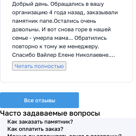
Добрый день. Обращались в вашу
организацию 4 года назад, заказывали
памятник папе.Остались очень
довольны. И вот снова горе в нашей
семье - умерла мама... Обратились
повторно к тому же менеджеру.
Спасибо Вайлер Елене Николаевне.
Она грамотно помогла мне с выбором
Читать полностью
памятника и материала на его
изготовление, посоветовала
установить скамейку, которая лучше
подходила по общему дизайну. Вышли
Все отзывы
на улицу, посмотрели представленные
Часто задаваемые вопросы
варианты, я определилась с выбором.
Как заказать памятник?
Очень тактичная, относится к
Как оплатить заказ?
заказчикам с пониманием, помогла мне