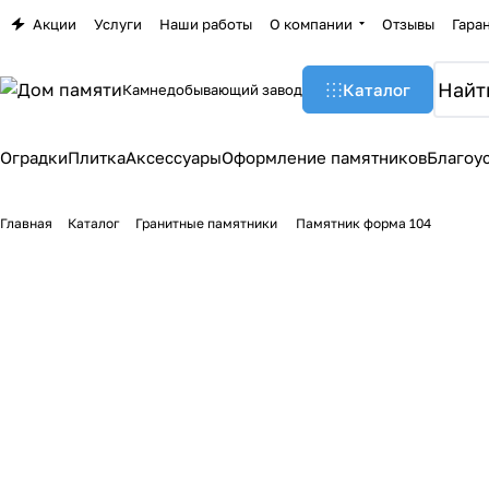
Акции
Услуги
Наши работы
О компании
Отзывы
Гара
Каталог
Камнедобывающий завод
Оградки
Плитка
Аксессуары
Оформление памятников
Благоу
Главная
Каталог
Гранитные памятники
Памятник форма 104