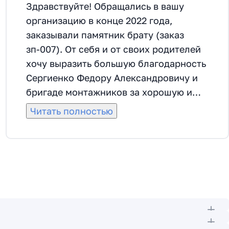
Здравствуйте! Обращались в вашу
организацию в конце 2022 года,
заказывали памятник брату (заказ
зп-007). От себя и от своих родителей
хочу выразить большую благодарность
Сергиенко Федору Александровичу и
бригаде монтажников за хорошую и
качественную работу. Сделали все
Читать полностью
красиво, даже раньше срока. Федор
Александрович помог с выбором
материала, прислушивался ко всем
пожеланиям. Все корректировки по
монтажу и оформлению делали
быстро, согласовывалось все от самого
начала до самого конца. Спасибо
большое.