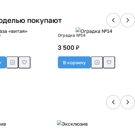
моделью покупают
»
Оградка №14
3 500 ₽
у
В корзину