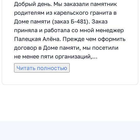
Добрый день. Мы заказали памятник
родителям из карельского гранита в
Доме памяти (заказ Б-481). Заказ
приняла и работала со мной менеджер
Палецкая Алёна. Прежде чем оформить
договор в Доме памяти, мы посетили
не менее пяти организаций,
занимающихся изготовлением и
Читать полностью
монтажем аналогичных памятников.
Выбрали Дом памяти по нескольким
критериям, в том числе по меньшей
цене на такое же изделие и его
монтаж, по отзывам клиентов, по
наличию большой производственной
базы, по результатам личной встречи с
менеджером. Договор оформили 11.07.