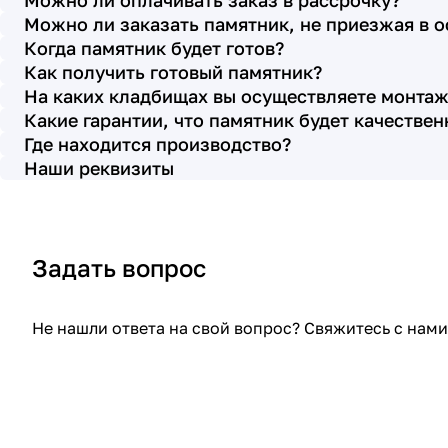
Можно ли оплачивать заказ в рассрочку?
с выбором эпитафии. Заключили
Можно ли заказать памятник, не приезжая в 
Договор Г-0619, все этапы которого
Когда памятник будет готов?
были выполнены вовремя и без
Как получить готовый памятник?
На каких кладбищах вы осуществляете монтаж
нареканий с нашей стороны, все наши
Какие гарантии, что памятник будет качестве
просьбы учтены. В первое наше
Где находится производство?
обращение мы также очень довольны
Наши реквизиты
остались монтажниками - бригада
Головачёва Владимира. Поэтому и в
этот раз я поросила, если можно, то
Задать вопрос
назначить эту же бригаду. Мне пошли
на встречу, спасибо. Ребята работают
спокойно, но в тоже время, соблюдая
Не нашли ответа на свой вопрос? Свяжитесь с на
всю технологию, работаю слаженно и
качественно. Я присутствовала при
монтаже, ребят это нисколько не
смутило. Они, как и Елена Николаевна,