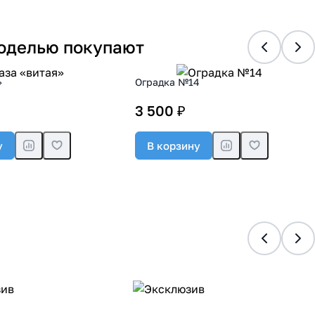
моделью покупают
»
Оградка №14
3 500 ₽
у
В корзину