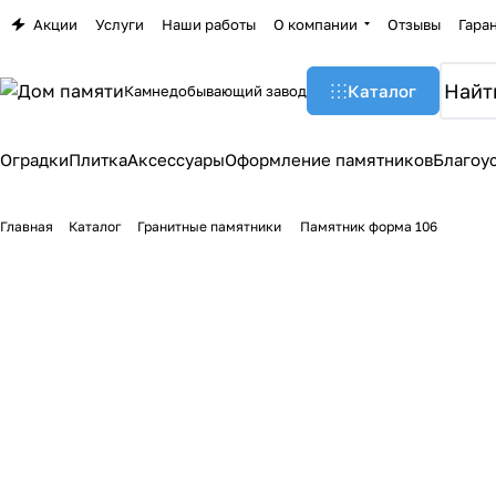
Акции
Услуги
Наши работы
О компании
Отзывы
Гара
Каталог
Камнедобывающий завод
Оградки
Плитка
Аксессуары
Оформление памятников
Благоу
Главная
Каталог
Гранитные памятники
Памятник форма 106