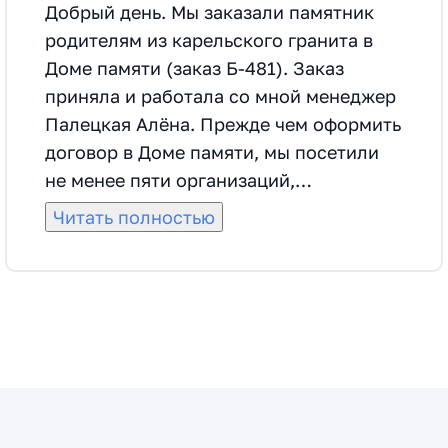
Добрый день. Мы заказали памятник
родителям из карельского гранита в
Доме памяти (заказ Б-481). Заказ
приняла и работала со мной менеджер
Палецкая Алёна. Прежде чем оформить
договор в Доме памяти, мы посетили
не менее пяти организаций,
занимающихся изготовлением и
Читать полностью
монтажем аналогичных памятников.
Выбрали Дом памяти по нескольким
критериям, в том числе по меньшей
цене на такое же изделие и его
монтаж, по отзывам клиентов, по
наличию большой производственной
базы, по результатам личной встречи с
менеджером. Договор оформили 11.07.