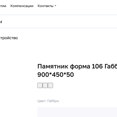
нтии
Компенсации
Контакты
стройство
Памятник форма 106 Габ
900*450*50
Цвет:
Габбро