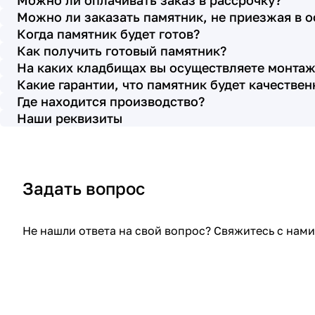
Можно ли оплачивать заказ в рассрочку?
с выбором эпитафии. Заключили
Можно ли заказать памятник, не приезжая в 
Договор Г-0619, все этапы которого
Когда памятник будет готов?
были выполнены вовремя и без
Как получить готовый памятник?
На каких кладбищах вы осуществляете монтаж
нареканий с нашей стороны, все наши
Какие гарантии, что памятник будет качестве
просьбы учтены. В первое наше
Где находится производство?
обращение мы также очень довольны
Наши реквизиты
остались монтажниками - бригада
Головачёва Владимира. Поэтому и в
этот раз я поросила, если можно, то
Задать вопрос
назначить эту же бригаду. Мне пошли
на встречу, спасибо. Ребята работают
спокойно, но в тоже время, соблюдая
Не нашли ответа на свой вопрос? Свяжитесь с на
всю технологию, работаю слаженно и
качественно. Я присутствовала при
монтаже, ребят это нисколько не
смутило. Они, как и Елена Николаевна,