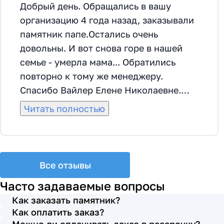
Добрый день. Обращались в вашу
организацию 4 года назад, заказывали
памятник папе.Остались очень
довольны. И вот снова горе в нашей
семье - умерла мама... Обратились
повторно к тому же менеджеру.
Спасибо Вайлер Елене Николаевне.
Она грамотно помогла мне с выбором
Читать полностью
памятника и материала на его
изготовление, посоветовала
установить скамейку, которая лучше
подходила по общему дизайну. Вышли
Все отзывы
на улицу, посмотрели представленные
Часто задаваемые вопросы
варианты, я определилась с выбором.
Как заказать памятник?
Очень тактичная, относится к
Как оплатить заказ?
заказчикам с пониманием, помогла мне