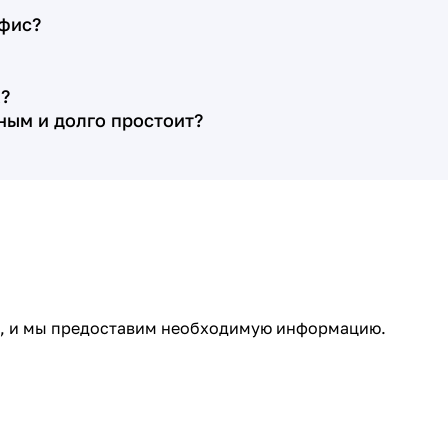
Цена договора оказалась именно
офис?
такой, какую менеджер рассчитала
предварительно, на первой
?
ознакомительной встрече (это плюс,
нным и долго простоит?
так как зачастую бывает, что при
подписании договора выясняется, что
какие-то работы случайно не озвучены,
цены на камень уже выросли и т. д.). По
договору срок изготовления с
установкой памятника составлял
месяц. Менеджер Алёна помогла нам
выбрать расположение цветника
ми, и мы предоставим необходимую информацию.
относительно стеллы, сделав четыре
эскиза с разными расстояниями, кроме
того по моей просьбе организовала
нам личную встречу с художником