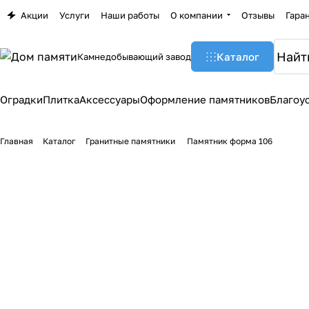
Акции
Услуги
Наши работы
О компании
Отзывы
Гара
Каталог
Камнедобывающий завод
Оградки
Плитка
Аксессуары
Оформление памятников
Благоу
Главная
Каталог
Гранитные памятники
Памятник форма 106