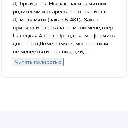
Добрый день. Мы заказали памятник
родителям из карельского гранита в
Доме памяти (заказ Б-481). Заказ
приняла и работала со мной менеджер
Палецкая Алёна. Прежде чем оформить
договор в Доме памяти, мы посетили
не менее пяти организаций,
занимающихся изготовлением и
Читать полностью
монтажем аналогичных памятников.
Выбрали Дом памяти по нескольким
критериям, в том числе по меньшей
цене на такое же изделие и его
монтаж, по отзывам клиентов, по
наличию большой производственной
базы, по результатам личной встречи с
менеджером. Договор оформили 11.07.