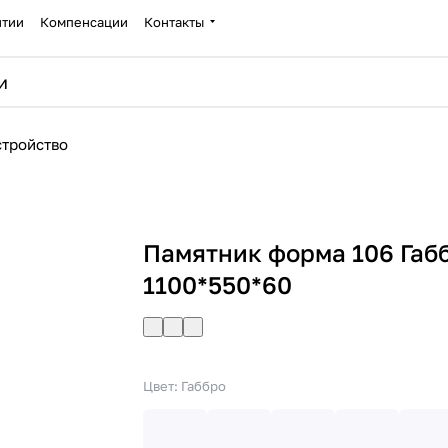
нтии
Компенсации
Контакты
стройство
Памятник форма 106 Габ
1100*550*60
Цвет:
Габбро