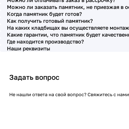
Можно ли оплачивать заказ в рассрочку?
с выбором эпитафии. Заключили
Можно ли заказать памятник, не приезжая в 
Договор Г-0619, все этапы которого
Когда памятник будет готов?
были выполнены вовремя и без
Как получить готовый памятник?
На каких кладбищах вы осуществляете монтаж
нареканий с нашей стороны, все наши
Какие гарантии, что памятник будет качестве
просьбы учтены. В первое наше
Где находится производство?
обращение мы также очень довольны
Наши реквизиты
остались монтажниками - бригада
Головачёва Владимира. Поэтому и в
этот раз я поросила, если можно, то
Задать вопрос
назначить эту же бригаду. Мне пошли
на встречу, спасибо. Ребята работают
спокойно, но в тоже время, соблюдая
Не нашли ответа на свой вопрос? Свяжитесь с на
всю технологию, работаю слаженно и
качественно. Я присутствовала при
монтаже, ребят это нисколько не
смутило. Они, как и Елена Николаевна,