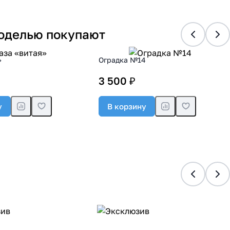
моделью покупают
»
Оградка №14
3 500 ₽
у
В корзину