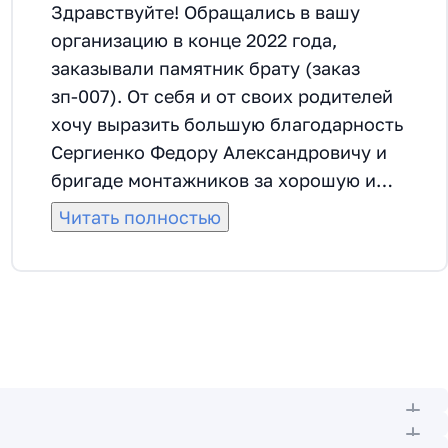
Здравствуйте! Обращались в вашу
организацию в конце 2022 года,
заказывали памятник брату (заказ
зп-007). От себя и от своих родителей
хочу выразить большую благодарность
Сергиенко Федору Александровичу и
бригаде монтажников за хорошую и
качественную работу. Сделали все
Читать полностью
красиво, даже раньше срока. Федор
Александрович помог с выбором
материала, прислушивался ко всем
пожеланиям. Все корректировки по
монтажу и оформлению делали
быстро, согласовывалось все от самого
начала до самого конца. Спасибо
большое.