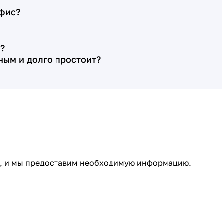
Цена договора оказалась именно
офис?
такой, какую менеджер рассчитала
предварительно, на первой
?
ознакомительной встрече (это плюс,
нным и долго простоит?
так как зачастую бывает, что при
подписании договора выясняется, что
какие-то работы случайно не озвучены,
цены на камень уже выросли и т. д.). По
договору срок изготовления с
установкой памятника составлял
месяц. Менеджер Алёна помогла нам
выбрать расположение цветника
ми, и мы предоставим необходимую информацию.
относительно стеллы, сделав четыре
эскиза с разными расстояниями, кроме
того по моей просьбе организовала
нам личную встречу с художником