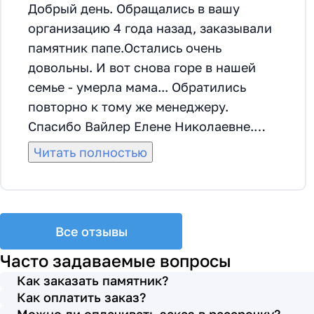
Добрый день. Обращались в вашу
организацию 4 года назад, заказывали
памятник папе.Остались очень
довольны. И вот снова горе в нашей
семье - умерла мама... Обратились
повторно к тому же менеджеру.
Спасибо Вайлер Елене Николаевне.
Она грамотно помогла мне с выбором
Читать полностью
памятника и материала на его
изготовление, посоветовала
установить скамейку, которая лучше
подходила по общему дизайну. Вышли
Все отзывы
на улицу, посмотрели представленные
Часто задаваемые вопросы
варианты, я определилась с выбором.
Как заказать памятник?
Очень тактичная, относится к
Как оплатить заказ?
заказчикам с пониманием, помогла мне