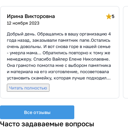
Ирина Викторовна
5
12 ноября 2023
Добрый день. Обращались в вашу организацию 4
года назад, заказывали памятник папе.Остались
очень довольны. И вот снова горе в нашей семье
- умерла мама... Обратились повторно к тому же
менеджеру. Спасибо Вайлер Елене Николаевне.
Она грамотно помогла мне с выбором памятника
и материала на его изготовление, посоветовала
установить скамейку, которая лучше подходила
по общему дизайну. Вышли на улицу, посмотрели
Читать полностью
представленные варианты, я определилась с
выбором. Очень тактичная, относится к
заказчикам с пониманием, помогла мне с
выбором эпитафии. Заключили Договор Г-0619,
Все отзывы
все этапы которого были выполнены вовремя и
без нареканий с нашей стороны, все наши
Часто задаваемые вопросы