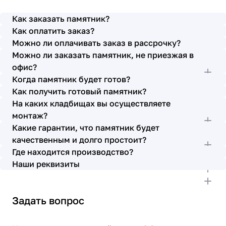
просьбы учтены. В первое наше обращение мы
также очень довольны остались монтажниками -
Как заказать памятник?
бригада Головачёва Владимира. Поэтому и в этот
Как оплатить заказ?
раз я поросила, если можно, то назначить эту же
Можно ли оплачивать заказ в рассрочку?
бригаду. Мне пошли на встречу, спасибо. Ребята
Можно ли заказать памятник, не приезжая в
работают спокойно, но в тоже время, соблюдая
всю технологию, работаю слаженно и
офис?
качественно. Я присутствовала при монтаже,
Когда памятник будет готов?
ребят это нисколько не смутило. Они, как и
Как получить готовый памятник?
Елена Николаевна, ответили на все мои вопросы,
На каких кладбищах вы осуществляете
которые возникли в процессе. Спасибо.
монтаж?
Выражаю благодарность от имени всей нашей
Какие гарантии, что памятник будет
семьи за выполнение заказа в срок и
качественным и долго простоит?
качественно. К руководству просьба по-
Где находится производство?
возможности премировать работников.
Наши реквизиты
Задать вопрос