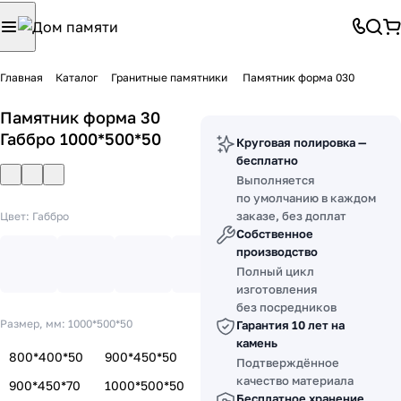
Главная
Каталог
Гранитные памятники
Памятник форма 030
Памятник форма 30
Габбро 1000*500*50
Круговая полировка —
бесплатно
Выполняется
по умолчанию в каждом
заказе, без доплат
Цвет:
Габбро
Собственное
производство
Полный цикл
изготовления
без посредников
Размер, мм:
1000*500*50
Гарантия 10 лет на
камень
800*400*50
900*450*50
Подтверждённое
качество материала
900*450*70
1000*500*50
Бесплатное хранение