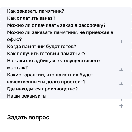
просьбы учтены. В первое наше обращение мы
также очень довольны остались монтажниками -
Как заказать памятник?
бригада Головачёва Владимира. Поэтому и в этот
Как оплатить заказ?
раз я поросила, если можно, то назначить эту же
Можно ли оплачивать заказ в рассрочку?
бригаду. Мне пошли на встречу, спасибо. Ребята
Можно ли заказать памятник, не приезжая в
работают спокойно, но в тоже время, соблюдая
всю технологию, работаю слаженно и
офис?
качественно. Я присутствовала при монтаже,
Когда памятник будет готов?
ребят это нисколько не смутило. Они, как и
Как получить готовый памятник?
Елена Николаевна, ответили на все мои вопросы,
На каких кладбищах вы осуществляете
которые возникли в процессе. Спасибо.
монтаж?
Выражаю благодарность от имени всей нашей
Какие гарантии, что памятник будет
семьи за выполнение заказа в срок и
качественным и долго простоит?
качественно. К руководству просьба по-
Где находится производство?
возможности премировать работников.
Наши реквизиты
Задать вопрос