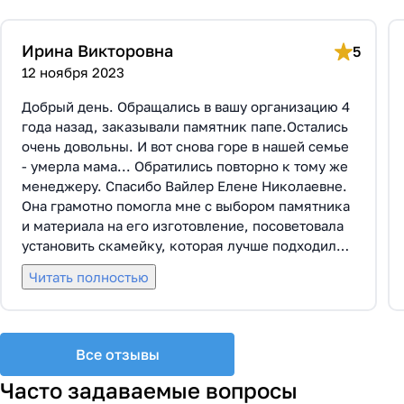
Ирина Викторовна
5
12 ноября 2023
Добрый день. Обращались в вашу организацию 4
года назад, заказывали памятник папе.Остались
очень довольны. И вот снова горе в нашей семье
- умерла мама... Обратились повторно к тому же
менеджеру. Спасибо Вайлер Елене Николаевне.
Она грамотно помогла мне с выбором памятника
и материала на его изготовление, посоветовала
установить скамейку, которая лучше подходила
по общему дизайну. Вышли на улицу, посмотрели
Читать полностью
представленные варианты, я определилась с
выбором. Очень тактичная, относится к
заказчикам с пониманием, помогла мне с
выбором эпитафии. Заключили Договор Г-0619,
Все отзывы
все этапы которого были выполнены вовремя и
без нареканий с нашей стороны, все наши
Часто задаваемые вопросы