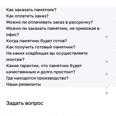
просьбы учтены. В первое наше обращение мы
также очень довольны остались монтажниками -
Как заказать памятник?
бригада Головачёва Владимира. Поэтому и в этот
Как оплатить заказ?
раз я поросила, если можно, то назначить эту же
Можно ли оплачивать заказ в рассрочку?
бригаду. Мне пошли на встречу, спасибо. Ребята
Можно ли заказать памятник, не приезжая в
работают спокойно, но в тоже время, соблюдая
всю технологию, работаю слаженно и
офис?
качественно. Я присутствовала при монтаже,
Когда памятник будет готов?
ребят это нисколько не смутило. Они, как и
Как получить готовый памятник?
Елена Николаевна, ответили на все мои вопросы,
На каких кладбищах вы осуществляете
которые возникли в процессе. Спасибо.
монтаж?
Выражаю благодарность от имени всей нашей
Какие гарантии, что памятник будет
семьи за выполнение заказа в срок и
качественным и долго простоит?
качественно. К руководству просьба по-
Где находится производство?
возможности премировать работников.
Наши реквизиты
Задать вопрос