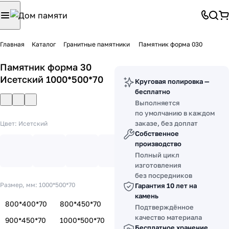
Главная
Каталог
Гранитные памятники
Памятник форма 030
Памятник форма 30
Исетский 1000*500*70
Круговая полировка —
бесплатно
Выполняется
по умолчанию в каждом
заказе, без доплат
Цвет:
Исетский
Собственное
производство
Полный цикл
изготовления
без посредников
Размер, мм:
1000*500*70
Гарантия 10 лет на
камень
800*400*70
800*450*70
Подтверждённое
качество материала
900*450*70
1000*500*70
Бесплатное хранение