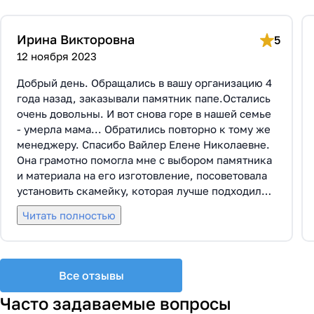
Ирина Викторовна
5
12 ноября 2023
Добрый день. Обращались в вашу организацию 4
года назад, заказывали памятник папе.Остались
очень довольны. И вот снова горе в нашей семье
- умерла мама... Обратились повторно к тому же
менеджеру. Спасибо Вайлер Елене Николаевне.
Она грамотно помогла мне с выбором памятника
и материала на его изготовление, посоветовала
установить скамейку, которая лучше подходила
по общему дизайну. Вышли на улицу, посмотрели
Читать полностью
представленные варианты, я определилась с
выбором. Очень тактичная, относится к
заказчикам с пониманием, помогла мне с
выбором эпитафии. Заключили Договор Г-0619,
Все отзывы
все этапы которого были выполнены вовремя и
без нареканий с нашей стороны, все наши
Часто задаваемые вопросы