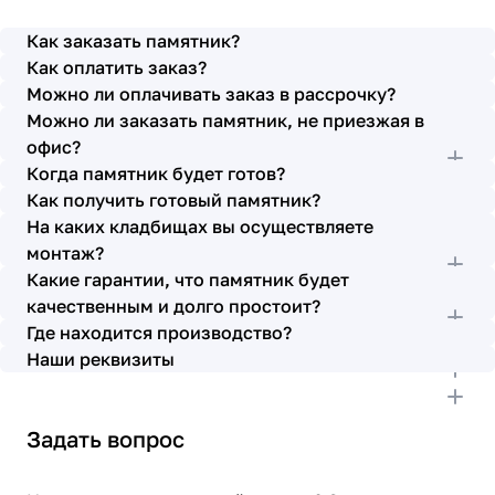
просьбы учтены. В первое наше обращение мы
также очень довольны остались монтажниками -
Как заказать памятник?
бригада Головачёва Владимира. Поэтому и в этот
Как оплатить заказ?
раз я поросила, если можно, то назначить эту же
Можно ли оплачивать заказ в рассрочку?
бригаду. Мне пошли на встречу, спасибо. Ребята
Можно ли заказать памятник, не приезжая в
работают спокойно, но в тоже время, соблюдая
всю технологию, работаю слаженно и
офис?
качественно. Я присутствовала при монтаже,
Когда памятник будет готов?
ребят это нисколько не смутило. Они, как и
Как получить готовый памятник?
Елена Николаевна, ответили на все мои вопросы,
На каких кладбищах вы осуществляете
которые возникли в процессе. Спасибо.
монтаж?
Выражаю благодарность от имени всей нашей
Какие гарантии, что памятник будет
семьи за выполнение заказа в срок и
качественным и долго простоит?
качественно. К руководству просьба по-
Где находится производство?
возможности премировать работников.
Наши реквизиты
Задать вопрос