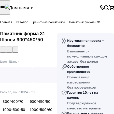
Главная
Каталог
Гранитные памятники
Памятник форма 031
Памятник форма 31
Шанси 900*450*50
Круговая полировка —
бесплатно
Выполняется
по умолчанию в каждом
заказе, без доплат
Цвет:
Шанси
Собственное
производство
Полный цикл
изготовления
без посредников
Размер, мм:
900*450*50
Гарантия 10 лет на
камень
800*400*70
900*450*50
Подтверждённое
качество материала
1000*500*50
1000*500*60
Бесплатное хранение