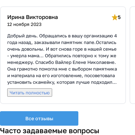
Ирина Викторовна
5
12 ноября 2023
Добрый день. Обращались в вашу организацию 4
года назад, заказывали памятник папе.Остались
очень довольны. И вот снова горе в нашей семье
- умерла мама... Обратились повторно к тому же
менеджеру. Спасибо Вайлер Елене Николаевне.
Она грамотно помогла мне с выбором памятника
и материала на его изготовление, посоветовала
установить скамейку, которая лучше подходила
по общему дизайну. Вышли на улицу, посмотрели
Читать полностью
представленные варианты, я определилась с
выбором. Очень тактичная, относится к
заказчикам с пониманием, помогла мне с
выбором эпитафии. Заключили Договор Г-0619,
Все отзывы
все этапы которого были выполнены вовремя и
без нареканий с нашей стороны, все наши
Часто задаваемые вопросы