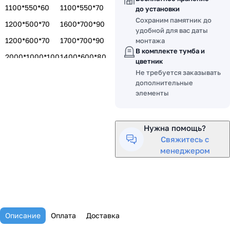
1100*550*60
1100*550*70
до установки
Сохраним памятник до
1200*500*70
1600*700*90
удобной для вас даты
1200*600*70
1700*700*90
монтажа
В комплекте тумба и
2000*1000*100
1400*600*80
цветник
Не требуется заказывать
1500*700*80
1500*700*100
дополнительные
элементы
Нужна помощь?
Свяжитесь с
менеджером
Описание
Оплата
Доставка