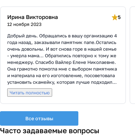
Ирина Викторовна
5
12 ноября 2023
Добрый день. Обращались в вашу организацию 4
года назад, заказывали памятник папе.Остались
очень довольны. И вот снова горе в нашей семье
- умерла мама... Обратились повторно к тому же
менеджеру. Спасибо Вайлер Елене Николаевне.
Она грамотно помогла мне с выбором памятника
и материала на его изготовление, посоветовала
установить скамейку, которая лучше подходила
по общему дизайну. Вышли на улицу, посмотрели
Читать полностью
представленные варианты, я определилась с
выбором. Очень тактичная, относится к
заказчикам с пониманием, помогла мне с
выбором эпитафии. Заключили Договор Г-0619,
Все отзывы
все этапы которого были выполнены вовремя и
без нареканий с нашей стороны, все наши
Часто задаваемые вопросы