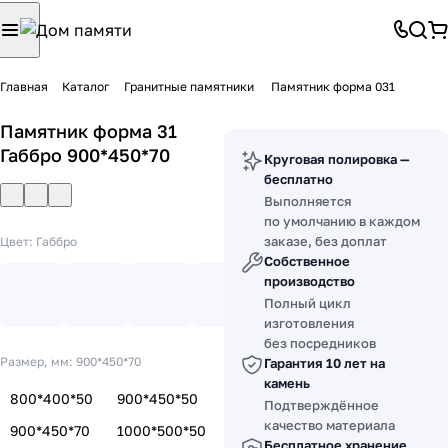
Главная
Каталог
Гранитные памятники
Памятник форма 031
Памятник форма 31
Габбро 900*450*70
Круговая полировка —
бесплатно
Выполняется
по умолчанию в каждом
заказе, без доплат
Цвет:
Габбро
Собственное
производство
Полный цикл
изготовления
без посредников
Размер, мм:
900*450*70
Гарантия 10 лет на
камень
800*400*50
900*450*50
Подтверждённое
качество материала
900*450*70
1000*500*50
Бесплатное хранение