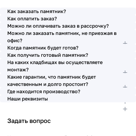
просьбы учтены. В первое наше обращение мы
также очень довольны остались монтажниками -
Как заказать памятник?
бригада Головачёва Владимира. Поэтому и в этот
Как оплатить заказ?
раз я поросила, если можно, то назначить эту же
Можно ли оплачивать заказ в рассрочку?
бригаду. Мне пошли на встречу, спасибо. Ребята
Можно ли заказать памятник, не приезжая в
работают спокойно, но в тоже время, соблюдая
всю технологию, работаю слаженно и
офис?
качественно. Я присутствовала при монтаже,
Когда памятник будет готов?
ребят это нисколько не смутило. Они, как и
Как получить готовый памятник?
Елена Николаевна, ответили на все мои вопросы,
На каких кладбищах вы осуществляете
которые возникли в процессе. Спасибо.
монтаж?
Выражаю благодарность от имени всей нашей
Какие гарантии, что памятник будет
семьи за выполнение заказа в срок и
качественным и долго простоит?
качественно. К руководству просьба по-
Где находится производство?
возможности премировать работников.
Наши реквизиты
Задать вопрос