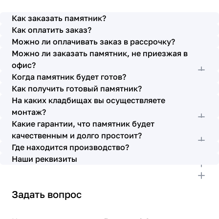
просьбы учтены. В первое наше обращение мы
также очень довольны остались монтажниками -
Как заказать памятник?
бригада Головачёва Владимира. Поэтому и в этот
Как оплатить заказ?
раз я поросила, если можно, то назначить эту же
Можно ли оплачивать заказ в рассрочку?
бригаду. Мне пошли на встречу, спасибо. Ребята
Можно ли заказать памятник, не приезжая в
работают спокойно, но в тоже время, соблюдая
всю технологию, работаю слаженно и
офис?
качественно. Я присутствовала при монтаже,
Когда памятник будет готов?
ребят это нисколько не смутило. Они, как и
Как получить готовый памятник?
Елена Николаевна, ответили на все мои вопросы,
На каких кладбищах вы осуществляете
которые возникли в процессе. Спасибо.
монтаж?
Выражаю благодарность от имени всей нашей
Какие гарантии, что памятник будет
семьи за выполнение заказа в срок и
качественным и долго простоит?
качественно. К руководству просьба по-
Где находится производство?
возможности премировать работников.
Наши реквизиты
Задать вопрос