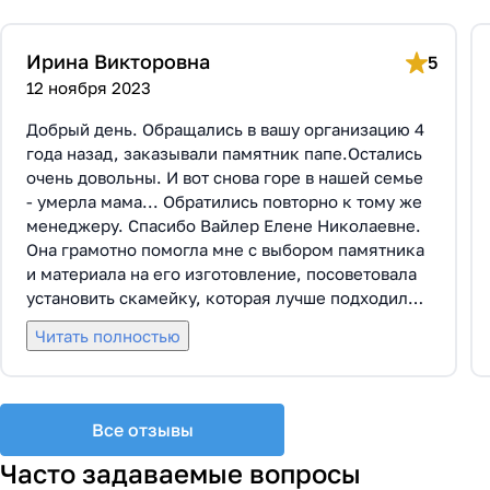
Ирина Викторовна
5
12 ноября 2023
Добрый день. Обращались в вашу организацию 4
года назад, заказывали памятник папе.Остались
очень довольны. И вот снова горе в нашей семье
- умерла мама... Обратились повторно к тому же
менеджеру. Спасибо Вайлер Елене Николаевне.
Она грамотно помогла мне с выбором памятника
и материала на его изготовление, посоветовала
установить скамейку, которая лучше подходила
по общему дизайну. Вышли на улицу, посмотрели
Читать полностью
представленные варианты, я определилась с
выбором. Очень тактичная, относится к
заказчикам с пониманием, помогла мне с
выбором эпитафии. Заключили Договор Г-0619,
Все отзывы
все этапы которого были выполнены вовремя и
без нареканий с нашей стороны, все наши
Часто задаваемые вопросы