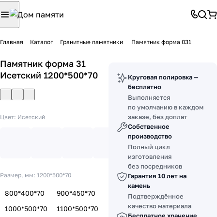
Главная
Каталог
Гранитные памятники
Памятник форма 031
Памятник форма 31
Исетский 1200*500*70
Круговая полировка —
бесплатно
Выполняется
по умолчанию в каждом
заказе, без доплат
Цвет:
Исетский
Собственное
производство
Полный цикл
изготовления
без посредников
Размер, мм:
1200*500*70
Гарантия 10 лет на
камень
800*400*70
900*450*70
Подтверждённое
качество материала
1000*500*70
1100*500*70
Бесплатное хранение