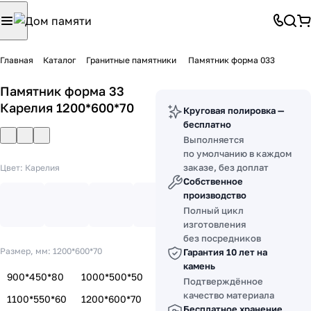
Главная
Каталог
Гранитные памятники
Памятник форма 033
Памятник форма 33
Карелия 1200*600*70
Круговая полировка —
бесплатно
Выполняется
по умолчанию в каждом
заказе, без доплат
Цвет:
Карелия
Собственное
производство
Полный цикл
изготовления
без посредников
Размер, мм:
1200*600*70
Гарантия 10 лет на
камень
900*450*80
1000*500*50
Подтверждённое
качество материала
1100*550*60
1200*600*70
Бесплатное хранение