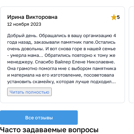
Ирина Викторовна
5
12 ноября 2023
Добрый день. Обращались в вашу организацию 4
года назад, заказывали памятник папе.Остались
очень довольны. И вот снова горе в нашей семье
- умерла мама... Обратились повторно к тому же
менеджеру. Спасибо Вайлер Елене Николаевне.
Она грамотно помогла мне с выбором памятника
и материала на его изготовление, посоветовала
установить скамейку, которая лучше подходила
по общему дизайну. Вышли на улицу, посмотрели
Читать полностью
представленные варианты, я определилась с
выбором. Очень тактичная, относится к
заказчикам с пониманием, помогла мне с
выбором эпитафии. Заключили Договор Г-0619,
Все отзывы
все этапы которого были выполнены вовремя и
без нареканий с нашей стороны, все наши
Часто задаваемые вопросы