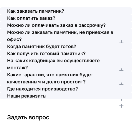
просьбы учтены. В первое наше обращение мы
также очень довольны остались монтажниками -
Как заказать памятник?
бригада Головачёва Владимира. Поэтому и в этот
Как оплатить заказ?
раз я поросила, если можно, то назначить эту же
Можно ли оплачивать заказ в рассрочку?
бригаду. Мне пошли на встречу, спасибо. Ребята
Можно ли заказать памятник, не приезжая в
работают спокойно, но в тоже время, соблюдая
всю технологию, работаю слаженно и
офис?
качественно. Я присутствовала при монтаже,
Когда памятник будет готов?
ребят это нисколько не смутило. Они, как и
Как получить готовый памятник?
Елена Николаевна, ответили на все мои вопросы,
На каких кладбищах вы осуществляете
которые возникли в процессе. Спасибо.
монтаж?
Выражаю благодарность от имени всей нашей
Какие гарантии, что памятник будет
семьи за выполнение заказа в срок и
качественным и долго простоит?
качественно. К руководству просьба по-
Где находится производство?
возможности премировать работников.
Наши реквизиты
Задать вопрос