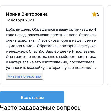
Ирина Викторовна
5
12 ноября 2023
Добрый день. Обращались в вашу организацию 4
года назад, заказывали памятник папе.Остались
очень довольны. И вот снова горе в нашей семье
- умерла мама... Обратились повторно к тому же
менеджеру. Спасибо Вайлер Елене Николаевне.
Она грамотно помогла мне с выбором памятника
и материала на его изготовление, посоветовала
установить скамейку, которая лучше подходила
по общему дизайну. Вышли на улицу, посмотрели
Читать полностью
представленные варианты, я определилась с
выбором. Очень тактичная, относится к
заказчикам с пониманием, помогла мне с
выбором эпитафии. Заключили Договор Г-0619,
Все отзывы
все этапы которого были выполнены вовремя и
без нареканий с нашей стороны, все наши
Часто задаваемые вопросы