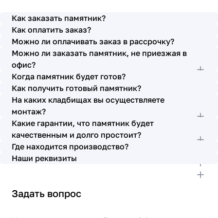
просьбы учтены. В первое наше обращение мы
также очень довольны остались монтажниками -
Как заказать памятник?
бригада Головачёва Владимира. Поэтому и в этот
Как оплатить заказ?
раз я поросила, если можно, то назначить эту же
Можно ли оплачивать заказ в рассрочку?
бригаду. Мне пошли на встречу, спасибо. Ребята
Можно ли заказать памятник, не приезжая в
работают спокойно, но в тоже время, соблюдая
всю технологию, работаю слаженно и
офис?
качественно. Я присутствовала при монтаже,
Когда памятник будет готов?
ребят это нисколько не смутило. Они, как и
Как получить готовый памятник?
Елена Николаевна, ответили на все мои вопросы,
На каких кладбищах вы осуществляете
которые возникли в процессе. Спасибо.
монтаж?
Выражаю благодарность от имени всей нашей
Какие гарантии, что памятник будет
семьи за выполнение заказа в срок и
качественным и долго простоит?
качественно. К руководству просьба по-
Где находится производство?
возможности премировать работников.
Наши реквизиты
Задать вопрос