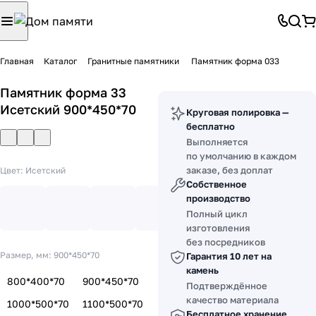
Главная
Каталог
Гранитные памятники
Памятник форма 033
Памятник форма 33
Исетский 900*450*70
Круговая полировка —
бесплатно
Выполняется
по умолчанию в каждом
заказе, без доплат
Цвет:
Исетский
Собственное
производство
Полный цикл
изготовления
без посредников
Размер, мм:
900*450*70
Гарантия 10 лет на
камень
800*400*70
900*450*70
Подтверждённое
качество материала
1000*500*70
1100*500*70
Бесплатное хранение