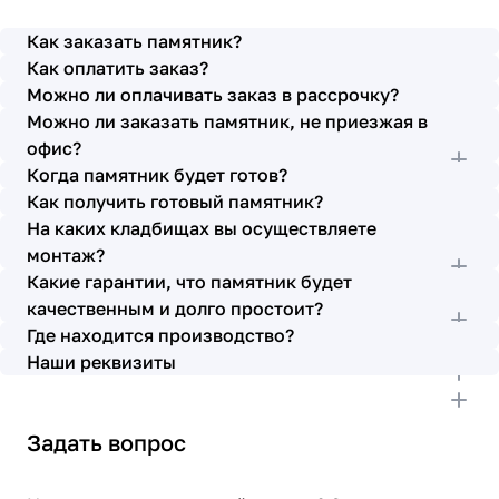
просьбы учтены. В первое наше обращение мы
также очень довольны остались монтажниками -
Как заказать памятник?
бригада Головачёва Владимира. Поэтому и в этот
Как оплатить заказ?
раз я поросила, если можно, то назначить эту же
Можно ли оплачивать заказ в рассрочку?
бригаду. Мне пошли на встречу, спасибо. Ребята
Можно ли заказать памятник, не приезжая в
работают спокойно, но в тоже время, соблюдая
всю технологию, работаю слаженно и
офис?
качественно. Я присутствовала при монтаже,
Когда памятник будет готов?
ребят это нисколько не смутило. Они, как и
Как получить готовый памятник?
Елена Николаевна, ответили на все мои вопросы,
На каких кладбищах вы осуществляете
которые возникли в процессе. Спасибо.
монтаж?
Выражаю благодарность от имени всей нашей
Какие гарантии, что памятник будет
семьи за выполнение заказа в срок и
качественным и долго простоит?
качественно. К руководству просьба по-
Где находится производство?
возможности премировать работников.
Наши реквизиты
Задать вопрос