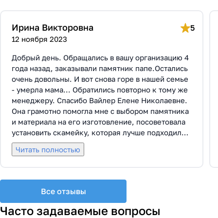
Ирина Викторовна
5
12 ноября 2023
Добрый день. Обращались в вашу организацию 4
года назад, заказывали памятник папе.Остались
очень довольны. И вот снова горе в нашей семье
- умерла мама... Обратились повторно к тому же
менеджеру. Спасибо Вайлер Елене Николаевне.
Она грамотно помогла мне с выбором памятника
и материала на его изготовление, посоветовала
установить скамейку, которая лучше подходила
по общему дизайну. Вышли на улицу, посмотрели
Читать полностью
представленные варианты, я определилась с
выбором. Очень тактичная, относится к
заказчикам с пониманием, помогла мне с
выбором эпитафии. Заключили Договор Г-0619,
Все отзывы
все этапы которого были выполнены вовремя и
без нареканий с нашей стороны, все наши
Часто задаваемые вопросы