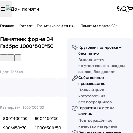
Главная
Каталог
Гранитные памятники
Памятник форма 034
Памятник форма 34
Габбро 1000*500*50
Круговая полировка —
бесплатно
Выполняется
по умолчанию в каждом
заказе, без доплат
Цвет:
Габбро
Собственное
производство
Полный цикл
изготовления
без посредников
Размер, мм:
1000*500*50
Гарантия 10 лет на
камень
800*400*50
900*450*50
Подтверждённое
качество материала
900*450*70
1000*500*50
Бесплатное хранение