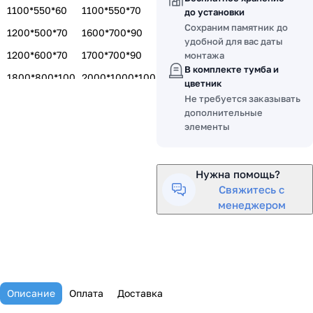
1100*550*60
1100*550*70
до установки
Сохраним памятник до
1200*500*70
1600*700*90
удобной для вас даты
1200*600*70
1700*700*90
монтажа
В комплекте тумба и
1800*800*100
2000*1000*100
цветник
Не требуется заказывать
1400*600*80
1500*700*80
дополнительные
1500*700*100
элементы
Нужна помощь?
Свяжитесь с
менеджером
Описание
Оплата
Доставка