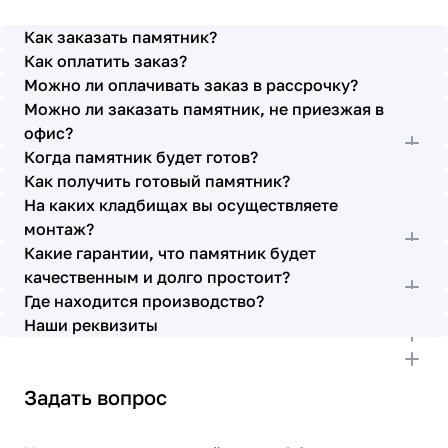
просьбы учтены. В первое наше обращение мы
также очень довольны остались монтажниками -
Как заказать памятник?
бригада Головачёва Владимира. Поэтому и в этот
Как оплатить заказ?
раз я поросила, если можно, то назначить эту же
Можно ли оплачивать заказ в рассрочку?
бригаду. Мне пошли на встречу, спасибо. Ребята
Можно ли заказать памятник, не приезжая в
работают спокойно, но в тоже время, соблюдая
всю технологию, работаю слаженно и
офис?
качественно. Я присутствовала при монтаже,
Когда памятник будет готов?
ребят это нисколько не смутило. Они, как и
Как получить готовый памятник?
Елена Николаевна, ответили на все мои вопросы,
На каких кладбищах вы осуществляете
которые возникли в процессе. Спасибо.
монтаж?
Выражаю благодарность от имени всей нашей
Какие гарантии, что памятник будет
семьи за выполнение заказа в срок и
качественным и долго простоит?
качественно. К руководству просьба по-
Где находится производство?
возможности премировать работников.
Наши реквизиты
Задать вопрос