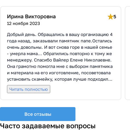
Ирина Викторовна
5
12 ноября 2023
Добрый день. Обращались в вашу организацию 4
года назад, заказывали памятник папе.Остались
очень довольны. И вот снова горе в нашей семье
- умерла мама... Обратились повторно к тому же
менеджеру. Спасибо Вайлер Елене Николаевне.
Она грамотно помогла мне с выбором памятника
и материала на его изготовление, посоветовала
установить скамейку, которая лучше подходила
по общему дизайну. Вышли на улицу, посмотрели
Читать полностью
представленные варианты, я определилась с
выбором. Очень тактичная, относится к
заказчикам с пониманием, помогла мне с
выбором эпитафии. Заключили Договор Г-0619,
Все отзывы
все этапы которого были выполнены вовремя и
без нареканий с нашей стороны, все наши
Часто задаваемые вопросы