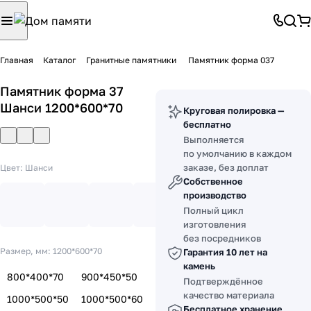
Главная
Каталог
Гранитные памятники
Памятник форма 037
Памятник форма 37
Шанси 1200*600*70
Круговая полировка —
бесплатно
Выполняется
по умолчанию в каждом
заказе, без доплат
Цвет:
Шанси
Собственное
производство
Полный цикл
изготовления
без посредников
Размер, мм:
1200*600*70
Гарантия 10 лет на
камень
800*400*70
900*450*50
Подтверждённое
качество материала
1000*500*50
1000*500*60
Бесплатное хранение