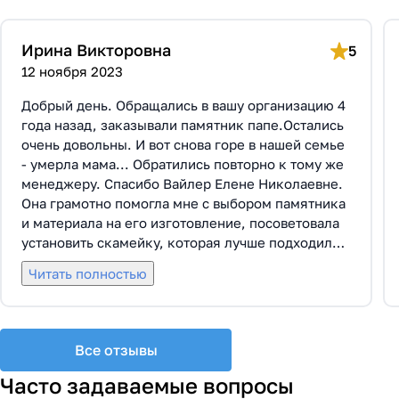
Ирина Викторовна
5
12 ноября 2023
Добрый день. Обращались в вашу организацию 4
года назад, заказывали памятник папе.Остались
очень довольны. И вот снова горе в нашей семье
- умерла мама... Обратились повторно к тому же
менеджеру. Спасибо Вайлер Елене Николаевне.
Она грамотно помогла мне с выбором памятника
и материала на его изготовление, посоветовала
установить скамейку, которая лучше подходила
по общему дизайну. Вышли на улицу, посмотрели
Читать полностью
представленные варианты, я определилась с
выбором. Очень тактичная, относится к
заказчикам с пониманием, помогла мне с
выбором эпитафии. Заключили Договор Г-0619,
Все отзывы
все этапы которого были выполнены вовремя и
без нареканий с нашей стороны, все наши
Часто задаваемые вопросы