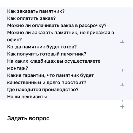
просьбы учтены. В первое наше обращение мы
также очень довольны остались монтажниками -
Как заказать памятник?
бригада Головачёва Владимира. Поэтому и в этот
Как оплатить заказ?
раз я поросила, если можно, то назначить эту же
Можно ли оплачивать заказ в рассрочку?
бригаду. Мне пошли на встречу, спасибо. Ребята
Можно ли заказать памятник, не приезжая в
работают спокойно, но в тоже время, соблюдая
всю технологию, работаю слаженно и
офис?
качественно. Я присутствовала при монтаже,
Когда памятник будет готов?
ребят это нисколько не смутило. Они, как и
Как получить готовый памятник?
Елена Николаевна, ответили на все мои вопросы,
На каких кладбищах вы осуществляете
которые возникли в процессе. Спасибо.
монтаж?
Выражаю благодарность от имени всей нашей
Какие гарантии, что памятник будет
семьи за выполнение заказа в срок и
качественным и долго простоит?
качественно. К руководству просьба по-
Где находится производство?
возможности премировать работников.
Наши реквизиты
Задать вопрос