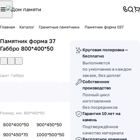
Главная
Каталог
Гранитные памятники
Памятник форма 037
Памятник форма 37
Габбро 800*400*50
Круговая полировка —
бесплатно
Выполняется
по умолчанию в каждом
заказе, без доплат
Цвет:
Габбро
Собственное
производство
Полный цикл
изготовления
без посредников
Размер, мм:
800*400*50
Гарантия 10 лет на
камень
800*400*50
900*450*50
Подтверждённое
качество материала
900*450*70
1000*500*50
Бесплатное хранение