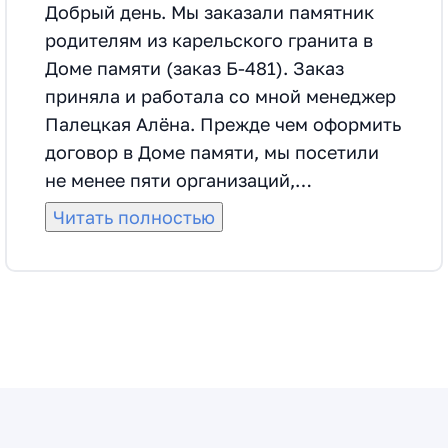
Добрый день. Мы заказали памятник
родителям из карельского гранита в
Доме памяти (заказ Б-481). Заказ
приняла и работала со мной менеджер
Палецкая Алёна. Прежде чем оформить
договор в Доме памяти, мы посетили
не менее пяти организаций,
занимающихся изготовлением и
Читать полностью
монтажем аналогичных памятников.
Выбрали Дом памяти по нескольким
критериям, в том числе по меньшей
цене на такое же изделие и его
монтаж, по отзывам клиентов, по
наличию большой производственной
базы, по результатам личной встречи с
менеджером. Договор оформили 11.07.