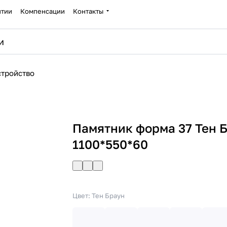
нтии
Компенсации
Контакты
стройство
Памятник форма 37 Тен 
1100*550*60
Цвет:
Тен Браун