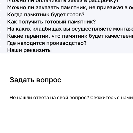
Можно ли оплачивать заказ в рассрочку?
с выбором эпитафии. Заключили
Можно ли заказать памятник, не приезжая в 
Договор Г-0619, все этапы которого
Когда памятник будет готов?
были выполнены вовремя и без
Как получить готовый памятник?
На каких кладбищах вы осуществляете монтаж
нареканий с нашей стороны, все наши
Какие гарантии, что памятник будет качестве
просьбы учтены. В первое наше
Где находится производство?
обращение мы также очень довольны
Наши реквизиты
остались монтажниками - бригада
Головачёва Владимира. Поэтому и в
этот раз я поросила, если можно, то
Задать вопрос
назначить эту же бригаду. Мне пошли
на встречу, спасибо. Ребята работают
спокойно, но в тоже время, соблюдая
Не нашли ответа на свой вопрос? Свяжитесь с на
всю технологию, работаю слаженно и
качественно. Я присутствовала при
монтаже, ребят это нисколько не
смутило. Они, как и Елена Николаевна,