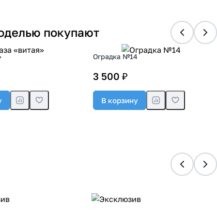
моделью покупают
»
Оградка №14
3 500 ₽
у
В корзину