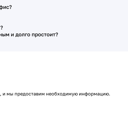
Цена договора оказалась именно
офис?
такой, какую менеджер рассчитала
предварительно, на первой
?
ознакомительной встрече (это плюс,
нным и долго простоит?
так как зачастую бывает, что при
подписании договора выясняется, что
какие-то работы случайно не озвучены,
цены на камень уже выросли и т. д.). По
договору срок изготовления с
установкой памятника составлял
месяц. Менеджер Алёна помогла нам
выбрать расположение цветника
ми, и мы предоставим необходимую информацию.
относительно стеллы, сделав четыре
эскиза с разными расстояниями, кроме
того по моей просьбе организовала
нам личную встречу с художником