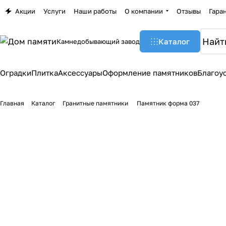
Акции
Услуги
Наши работы
О компании
Отзывы
Гара
Каталог
Камнедобывающий завод
Оградки
Плитка
Аксессуары
Оформление памятников
Благоу
Главная
Каталог
Гранитные памятники
Памятник форма 037