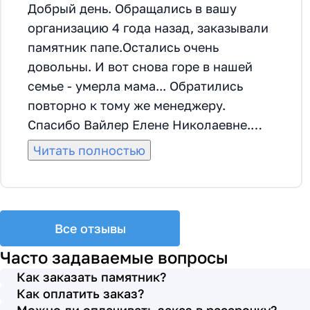
Добрый день. Обращались в вашу
организацию 4 года назад, заказывали
памятник папе.Остались очень
довольны. И вот снова горе в нашей
семье - умерла мама... Обратились
повторно к тому же менеджеру.
Спасибо Вайлер Елене Николаевне.
Она грамотно помогла мне с выбором
Читать полностью
памятника и материала на его
изготовление, посоветовала
установить скамейку, которая лучше
подходила по общему дизайну. Вышли
Все отзывы
на улицу, посмотрели представленные
Часто задаваемые вопросы
варианты, я определилась с выбором.
Как заказать памятник?
Очень тактичная, относится к
Как оплатить заказ?
заказчикам с пониманием, помогла мне