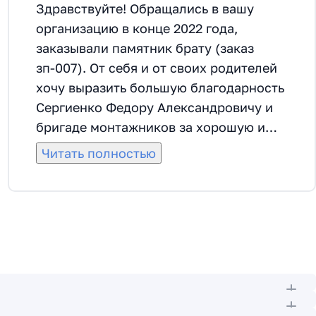
Здравствуйте! Обращались в вашу
организацию в конце 2022 года,
заказывали памятник брату (заказ
зп-007). От себя и от своих родителей
хочу выразить большую благодарность
Сергиенко Федору Александровичу и
бригаде монтажников за хорошую и
качественную работу. Сделали все
Читать полностью
красиво, даже раньше срока. Федор
Александрович помог с выбором
материала, прислушивался ко всем
пожеланиям. Все корректировки по
монтажу и оформлению делали
быстро, согласовывалось все от самого
начала до самого конца. Спасибо
большое.