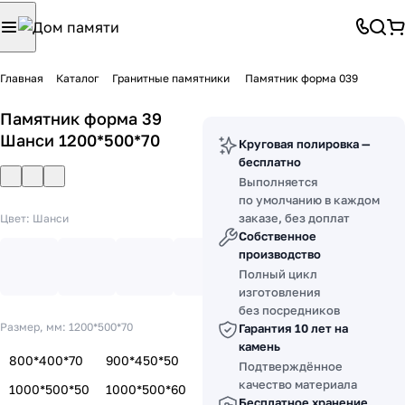
Главная
Каталог
Гранитные памятники
Памятник форма 039
Памятник форма 39
Шанси 1200*500*70
Круговая полировка —
бесплатно
Выполняется
по умолчанию в каждом
заказе, без доплат
Цвет:
Шанси
Собственное
производство
Полный цикл
изготовления
без посредников
Размер, мм:
1200*500*70
Гарантия 10 лет на
камень
800*400*70
900*450*50
Подтверждённое
качество материала
1000*500*50
1000*500*60
Бесплатное хранение