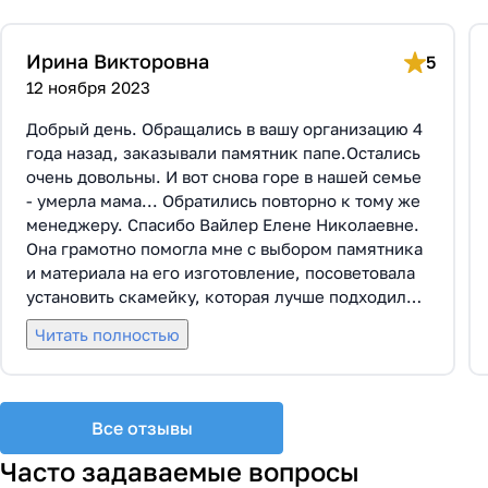
Ирина Викторовна
5
12 ноября 2023
Добрый день. Обращались в вашу организацию 4
года назад, заказывали памятник папе.Остались
очень довольны. И вот снова горе в нашей семье
- умерла мама... Обратились повторно к тому же
менеджеру. Спасибо Вайлер Елене Николаевне.
Она грамотно помогла мне с выбором памятника
и материала на его изготовление, посоветовала
установить скамейку, которая лучше подходила
по общему дизайну. Вышли на улицу, посмотрели
Читать полностью
представленные варианты, я определилась с
выбором. Очень тактичная, относится к
заказчикам с пониманием, помогла мне с
выбором эпитафии. Заключили Договор Г-0619,
Все отзывы
все этапы которого были выполнены вовремя и
без нареканий с нашей стороны, все наши
Часто задаваемые вопросы