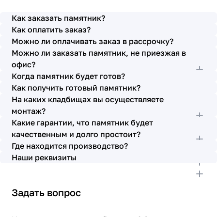
просьбы учтены. В первое наше обращение мы
также очень довольны остались монтажниками -
Как заказать памятник?
бригада Головачёва Владимира. Поэтому и в этот
Как оплатить заказ?
раз я поросила, если можно, то назначить эту же
Можно ли оплачивать заказ в рассрочку?
бригаду. Мне пошли на встречу, спасибо. Ребята
Можно ли заказать памятник, не приезжая в
работают спокойно, но в тоже время, соблюдая
всю технологию, работаю слаженно и
офис?
качественно. Я присутствовала при монтаже,
Когда памятник будет готов?
ребят это нисколько не смутило. Они, как и
Как получить готовый памятник?
Елена Николаевна, ответили на все мои вопросы,
На каких кладбищах вы осуществляете
которые возникли в процессе. Спасибо.
монтаж?
Выражаю благодарность от имени всей нашей
Какие гарантии, что памятник будет
семьи за выполнение заказа в срок и
качественным и долго простоит?
качественно. К руководству просьба по-
Где находится производство?
возможности премировать работников.
Наши реквизиты
Задать вопрос