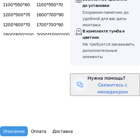
1100*550*60
1100*550*70
до установки
Сохраним памятник до
1200*500*70
1600*700*90
удобной для вас даты
1200*600*70
1700*700*90
монтажа
В комплекте тумба и
1800*800*100
2000*1000*100
цветник
Не требуется заказывать
1400*600*80
1500*700*80
дополнительные
1500*700*100
элементы
Нужна помощь?
Свяжитесь с
менеджером
Описание
Оплата
Доставка