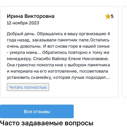
Ирина Викторовна
5
12 ноября 2023
Добрый день. Обращались в вашу организацию 4
года назад, заказывали памятник папе.Остались
очень довольны. И вот снова горе в нашей семье
- умерла мама... Обратились повторно к тому же
менеджеру. Спасибо Вайлер Елене Николаевне.
Она грамотно помогла мне с выбором памятника
и материала на его изготовление, посоветовала
установить скамейку, которая лучше подходила
по общему дизайну. Вышли на улицу, посмотрели
Читать полностью
представленные варианты, я определилась с
выбором. Очень тактичная, относится к
заказчикам с пониманием, помогла мне с
выбором эпитафии. Заключили Договор Г-0619,
Все отзывы
все этапы которого были выполнены вовремя и
без нареканий с нашей стороны, все наши
Часто задаваемые вопросы