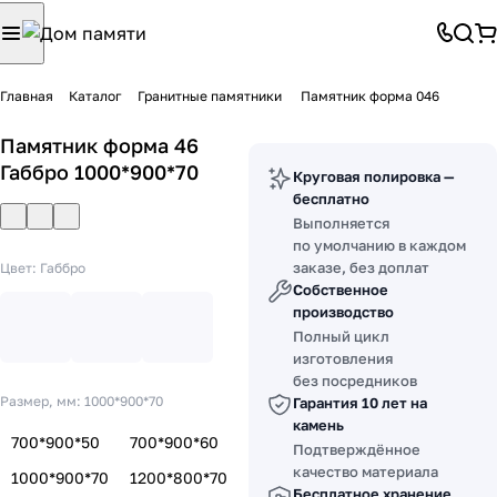
Главная
Каталог
Гранитные памятники
Памятник форма 046
Памятник форма 46
Габбро 1000*900*70
Круговая полировка —
бесплатно
Выполняется
по умолчанию в каждом
заказе, без доплат
Цвет:
Габбро
Собственное
производство
Полный цикл
изготовления
без посредников
Размер, мм:
1000*900*70
Гарантия 10 лет на
камень
700*900*50
700*900*60
Подтверждённое
качество материала
1000*900*70
1200*800*70
Бесплатное хранение