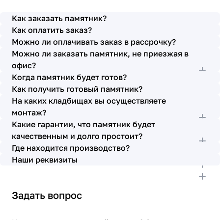
просьбы учтены. В первое наше обращение мы
также очень довольны остались монтажниками -
Как заказать памятник?
бригада Головачёва Владимира. Поэтому и в этот
Как оплатить заказ?
раз я поросила, если можно, то назначить эту же
Можно ли оплачивать заказ в рассрочку?
бригаду. Мне пошли на встречу, спасибо. Ребята
Можно ли заказать памятник, не приезжая в
работают спокойно, но в тоже время, соблюдая
всю технологию, работаю слаженно и
офис?
качественно. Я присутствовала при монтаже,
Когда памятник будет готов?
ребят это нисколько не смутило. Они, как и
Как получить готовый памятник?
Елена Николаевна, ответили на все мои вопросы,
На каких кладбищах вы осуществляете
которые возникли в процессе. Спасибо.
монтаж?
Выражаю благодарность от имени всей нашей
Какие гарантии, что памятник будет
семьи за выполнение заказа в срок и
качественным и долго простоит?
качественно. К руководству просьба по-
Где находится производство?
возможности премировать работников.
Наши реквизиты
Задать вопрос