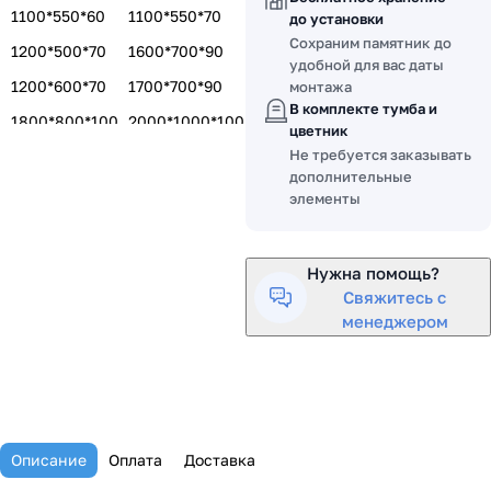
1100*550*60
1100*550*70
до установки
Сохраним памятник до
1200*500*70
1600*700*90
удобной для вас даты
1200*600*70
1700*700*90
монтажа
В комплекте тумба и
1800*800*100
2000*1000*100
цветник
Не требуется заказывать
1400*600*80
1500*700*80
дополнительные
1500*700*100
элементы
Нужна помощь?
Свяжитесь с
менеджером
Описание
Оплата
Доставка