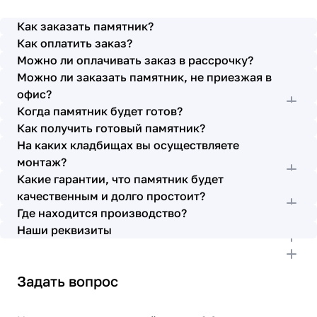
просьбы учтены. В первое наше обращение мы
также очень довольны остались монтажниками -
Как заказать памятник?
бригада Головачёва Владимира. Поэтому и в этот
Как оплатить заказ?
раз я поросила, если можно, то назначить эту же
Можно ли оплачивать заказ в рассрочку?
бригаду. Мне пошли на встречу, спасибо. Ребята
Можно ли заказать памятник, не приезжая в
работают спокойно, но в тоже время, соблюдая
всю технологию, работаю слаженно и
офис?
качественно. Я присутствовала при монтаже,
Когда памятник будет готов?
ребят это нисколько не смутило. Они, как и
Как получить готовый памятник?
Елена Николаевна, ответили на все мои вопросы,
На каких кладбищах вы осуществляете
которые возникли в процессе. Спасибо.
монтаж?
Выражаю благодарность от имени всей нашей
Какие гарантии, что памятник будет
семьи за выполнение заказа в срок и
качественным и долго простоит?
качественно. К руководству просьба по-
Где находится производство?
возможности премировать работников.
Наши реквизиты
Задать вопрос