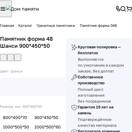
Главная
Каталог
Гранитные памятники
Памятник форма 048
Памятник форма 48
Шанси 900*450*50
Круговая полировка —
бесплатно
Выполняется
по умолчанию в каждом
заказе, без доплат
Цвет:
Шанси
Собственное
производство
Полный цикл
изготовления
без посредников
Размер, мм:
900*450*50
Гарантия 10 лет на
камень
800*400*70
900*450*50
Подтверждённое
качество материала
1000*500*50
1000*500*60
Бесплатное хранение