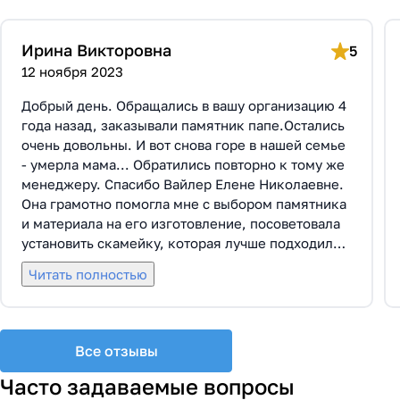
Ирина Викторовна
5
12 ноября 2023
Добрый день. Обращались в вашу организацию 4
года назад, заказывали памятник папе.Остались
очень довольны. И вот снова горе в нашей семье
- умерла мама... Обратились повторно к тому же
менеджеру. Спасибо Вайлер Елене Николаевне.
Она грамотно помогла мне с выбором памятника
и материала на его изготовление, посоветовала
установить скамейку, которая лучше подходила
по общему дизайну. Вышли на улицу, посмотрели
Читать полностью
представленные варианты, я определилась с
выбором. Очень тактичная, относится к
заказчикам с пониманием, помогла мне с
выбором эпитафии. Заключили Договор Г-0619,
Все отзывы
все этапы которого были выполнены вовремя и
без нареканий с нашей стороны, все наши
Часто задаваемые вопросы