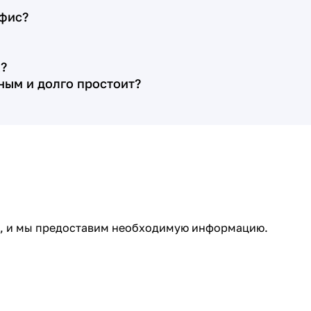
Цена договора оказалась именно
офис?
такой, какую менеджер рассчитала
предварительно, на первой
?
ознакомительной встрече (это плюс,
нным и долго простоит?
так как зачастую бывает, что при
подписании договора выясняется, что
какие-то работы случайно не озвучены,
цены на камень уже выросли и т. д.). По
договору срок изготовления с
установкой памятника составлял
месяц. Менеджер Алёна помогла нам
выбрать расположение цветника
ми, и мы предоставим необходимую информацию.
относительно стеллы, сделав четыре
эскиза с разными расстояниями, кроме
того по моей просьбе организовала
нам личную встречу с художником