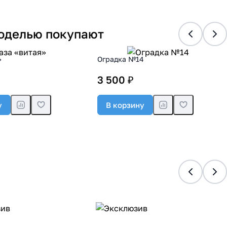
моделью покупают
»
Оградка №14
3 500 ₽
у
В корзину