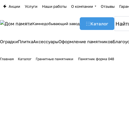
Акции
Услуги
Наши работы
О компании
Отзывы
Гара
Каталог
Камнедобывающий завод
Оградки
Плитка
Аксессуары
Оформление памятников
Благоу
Главная
Каталог
Гранитные памятники
Памятник форма 048