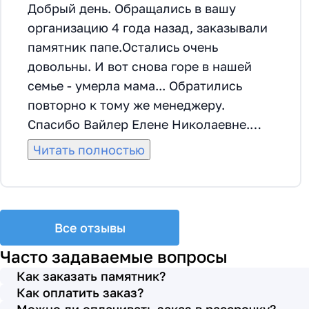
Добрый день. Обращались в вашу
организацию 4 года назад, заказывали
памятник папе.Остались очень
довольны. И вот снова горе в нашей
семье - умерла мама... Обратились
повторно к тому же менеджеру.
Спасибо Вайлер Елене Николаевне.
Она грамотно помогла мне с выбором
Читать полностью
памятника и материала на его
изготовление, посоветовала
установить скамейку, которая лучше
подходила по общему дизайну. Вышли
Все отзывы
на улицу, посмотрели представленные
Часто задаваемые вопросы
варианты, я определилась с выбором.
Как заказать памятник?
Очень тактичная, относится к
Как оплатить заказ?
заказчикам с пониманием, помогла мне