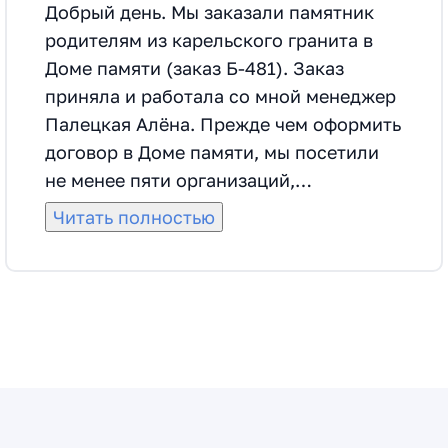
Добрый день. Мы заказали памятник
родителям из карельского гранита в
Доме памяти (заказ Б-481). Заказ
приняла и работала со мной менеджер
Палецкая Алёна. Прежде чем оформить
договор в Доме памяти, мы посетили
не менее пяти организаций,
занимающихся изготовлением и
Читать полностью
монтажем аналогичных памятников.
Выбрали Дом памяти по нескольким
критериям, в том числе по меньшей
цене на такое же изделие и его
монтаж, по отзывам клиентов, по
наличию большой производственной
базы, по результатам личной встречи с
менеджером. Договор оформили 11.07.