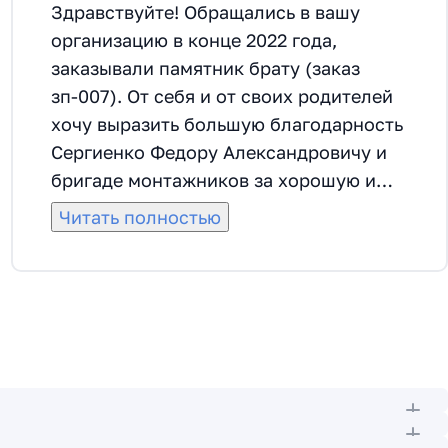
Здравствуйте! Обращались в вашу
организацию в конце 2022 года,
заказывали памятник брату (заказ
зп-007). От себя и от своих родителей
хочу выразить большую благодарность
Сергиенко Федору Александровичу и
бригаде монтажников за хорошую и
качественную работу. Сделали все
Читать полностью
красиво, даже раньше срока. Федор
Александрович помог с выбором
материала, прислушивался ко всем
пожеланиям. Все корректировки по
монтажу и оформлению делали
быстро, согласовывалось все от самого
начала до самого конца. Спасибо
большое.