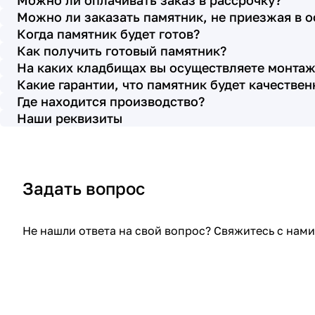
Можно ли оплачивать заказ в рассрочку?
с выбором эпитафии. Заключили
Можно ли заказать памятник, не приезжая в 
Договор Г-0619, все этапы которого
Когда памятник будет готов?
были выполнены вовремя и без
Как получить готовый памятник?
На каких кладбищах вы осуществляете монтаж
нареканий с нашей стороны, все наши
Какие гарантии, что памятник будет качестве
просьбы учтены. В первое наше
Где находится производство?
обращение мы также очень довольны
Наши реквизиты
остались монтажниками - бригада
Головачёва Владимира. Поэтому и в
этот раз я поросила, если можно, то
Задать вопрос
назначить эту же бригаду. Мне пошли
на встречу, спасибо. Ребята работают
спокойно, но в тоже время, соблюдая
Не нашли ответа на свой вопрос? Свяжитесь с на
всю технологию, работаю слаженно и
качественно. Я присутствовала при
монтаже, ребят это нисколько не
смутило. Они, как и Елена Николаевна,