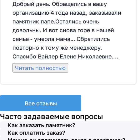
Добрый день. Обращались в вашу
организацию 4 года назад, заказывали
памятник папе.Остались очень
довольны. И вот снова горе в нашей
семье - умерла мама... Обратились
повторно к тому же менеджеру.
Спасибо Вайлер Елене Николаевне.
Она грамотно помогла мне с выбором
Читать полностью
памятника и материала на его
изготовление, посоветовала
установить скамейку, которая лучше
подходила по общему дизайну. Вышли
Все отзывы
на улицу, посмотрели представленные
Часто задаваемые вопросы
варианты, я определилась с выбором.
Как заказать памятник?
Очень тактичная, относится к
Как оплатить заказ?
заказчикам с пониманием, помогла мне