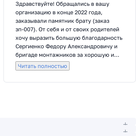
Здравствуйте! Обращались в вашу
организацию в конце 2022 года,
заказывали памятник брату (заказ
зп-007). От себя и от своих родителей
хочу выразить большую благодарность
Сергиенко Федору Александровичу и
бригаде монтажников за хорошую и
качественную работу. Сделали все
Читать полностью
красиво, даже раньше срока. Федор
Александрович помог с выбором
материала, прислушивался ко всем
пожеланиям. Все корректировки по
монтажу и оформлению делали
быстро, согласовывалось все от самого
начала до самого конца. Спасибо
большое.