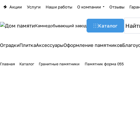
Акции
Услуги
Наши работы
О компании
Отзывы
Гара
Каталог
Камнедобывающий завод
Оградки
Плитка
Аксессуары
Оформление памятников
Благоу
Главная
Каталог
Гранитные памятники
Памятник форма 055