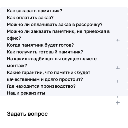
просьбы учтены. В первое наше обращение мы
также очень довольны остались монтажниками -
Как заказать памятник?
бригада Головачёва Владимира. Поэтому и в этот
Как оплатить заказ?
раз я поросила, если можно, то назначить эту же
Можно ли оплачивать заказ в рассрочку?
бригаду. Мне пошли на встречу, спасибо. Ребята
Можно ли заказать памятник, не приезжая в
работают спокойно, но в тоже время, соблюдая
всю технологию, работаю слаженно и
офис?
качественно. Я присутствовала при монтаже,
Когда памятник будет готов?
ребят это нисколько не смутило. Они, как и
Как получить готовый памятник?
Елена Николаевна, ответили на все мои вопросы,
На каких кладбищах вы осуществляете
которые возникли в процессе. Спасибо.
монтаж?
Выражаю благодарность от имени всей нашей
Какие гарантии, что памятник будет
семьи за выполнение заказа в срок и
качественным и долго простоит?
качественно. К руководству просьба по-
Где находится производство?
возможности премировать работников.
Наши реквизиты
Задать вопрос