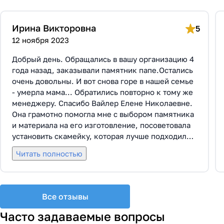
Ирина Викторовна
5
12 ноября 2023
Добрый день. Обращались в вашу организацию 4
года назад, заказывали памятник папе.Остались
очень довольны. И вот снова горе в нашей семье
- умерла мама... Обратились повторно к тому же
менеджеру. Спасибо Вайлер Елене Николаевне.
Она грамотно помогла мне с выбором памятника
и материала на его изготовление, посоветовала
установить скамейку, которая лучше подходила
по общему дизайну. Вышли на улицу, посмотрели
Читать полностью
представленные варианты, я определилась с
выбором. Очень тактичная, относится к
заказчикам с пониманием, помогла мне с
выбором эпитафии. Заключили Договор Г-0619,
Все отзывы
все этапы которого были выполнены вовремя и
без нареканий с нашей стороны, все наши
Часто задаваемые вопросы