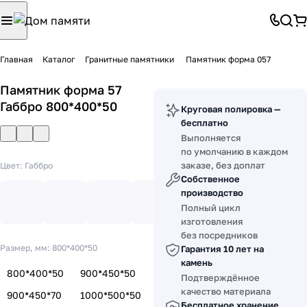
Главная
Каталог
Гранитные памятники
Памятник форма 057
Памятник форма 57
Габбро 800*400*50
Круговая полировка —
бесплатно
Выполняется
по умолчанию в каждом
заказе, без доплат
Цвет:
Габбро
Собственное
производство
Полный цикл
изготовления
без посредников
Размер, мм:
800*400*50
Гарантия 10 лет на
камень
800*400*50
900*450*50
Подтверждённое
качество материала
900*450*70
1000*500*50
Бесплатное хранение