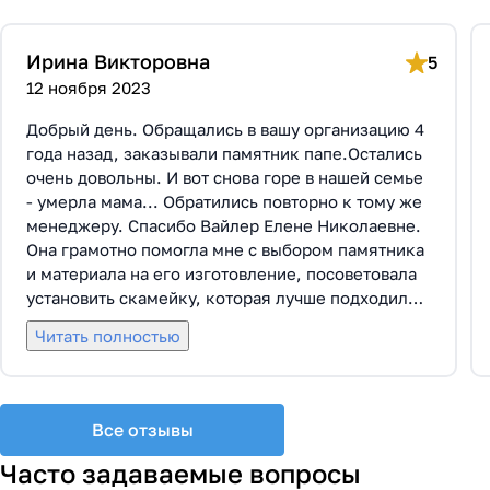
Ирина Викторовна
5
12 ноября 2023
Добрый день. Обращались в вашу организацию 4
года назад, заказывали памятник папе.Остались
очень довольны. И вот снова горе в нашей семье
- умерла мама... Обратились повторно к тому же
менеджеру. Спасибо Вайлер Елене Николаевне.
Она грамотно помогла мне с выбором памятника
и материала на его изготовление, посоветовала
установить скамейку, которая лучше подходила
по общему дизайну. Вышли на улицу, посмотрели
Читать полностью
представленные варианты, я определилась с
выбором. Очень тактичная, относится к
заказчикам с пониманием, помогла мне с
выбором эпитафии. Заключили Договор Г-0619,
Все отзывы
все этапы которого были выполнены вовремя и
без нареканий с нашей стороны, все наши
Часто задаваемые вопросы