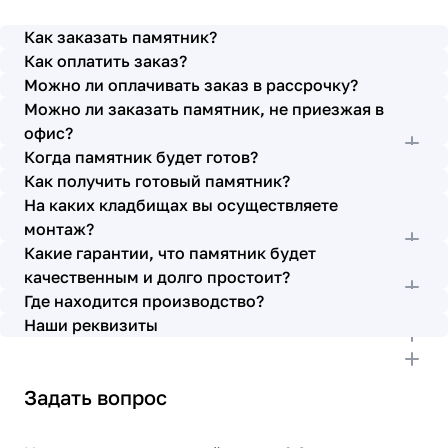
просьбы учтены. В первое наше обращение мы
также очень довольны остались монтажниками -
Как заказать памятник?
бригада Головачёва Владимира. Поэтому и в этот
Как оплатить заказ?
раз я поросила, если можно, то назначить эту же
Можно ли оплачивать заказ в рассрочку?
бригаду. Мне пошли на встречу, спасибо. Ребята
Можно ли заказать памятник, не приезжая в
работают спокойно, но в тоже время, соблюдая
всю технологию, работаю слаженно и
офис?
качественно. Я присутствовала при монтаже,
Когда памятник будет готов?
ребят это нисколько не смутило. Они, как и
Как получить готовый памятник?
Елена Николаевна, ответили на все мои вопросы,
На каких кладбищах вы осуществляете
которые возникли в процессе. Спасибо.
монтаж?
Выражаю благодарность от имени всей нашей
Какие гарантии, что памятник будет
семьи за выполнение заказа в срок и
качественным и долго простоит?
качественно. К руководству просьба по-
Где находится производство?
возможности премировать работников.
Наши реквизиты
Задать вопрос