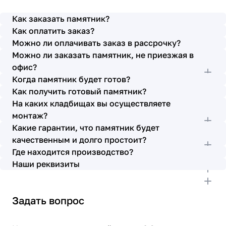
просьбы учтены. В первое наше обращение мы
также очень довольны остались монтажниками -
Как заказать памятник?
бригада Головачёва Владимира. Поэтому и в этот
Как оплатить заказ?
раз я поросила, если можно, то назначить эту же
Можно ли оплачивать заказ в рассрочку?
бригаду. Мне пошли на встречу, спасибо. Ребята
Можно ли заказать памятник, не приезжая в
работают спокойно, но в тоже время, соблюдая
всю технологию, работаю слаженно и
офис?
качественно. Я присутствовала при монтаже,
Когда памятник будет готов?
ребят это нисколько не смутило. Они, как и
Как получить готовый памятник?
Елена Николаевна, ответили на все мои вопросы,
На каких кладбищах вы осуществляете
которые возникли в процессе. Спасибо.
монтаж?
Выражаю благодарность от имени всей нашей
Какие гарантии, что памятник будет
семьи за выполнение заказа в срок и
качественным и долго простоит?
качественно. К руководству просьба по-
Где находится производство?
возможности премировать работников.
Наши реквизиты
Задать вопрос