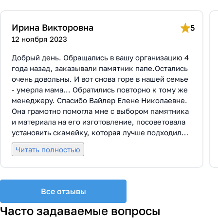
Ирина Викторовна
5
12 ноября 2023
Добрый день. Обращались в вашу организацию 4
года назад, заказывали памятник папе.Остались
очень довольны. И вот снова горе в нашей семье
- умерла мама... Обратились повторно к тому же
менеджеру. Спасибо Вайлер Елене Николаевне.
Она грамотно помогла мне с выбором памятника
и материала на его изготовление, посоветовала
установить скамейку, которая лучше подходила
по общему дизайну. Вышли на улицу, посмотрели
Читать полностью
представленные варианты, я определилась с
выбором. Очень тактичная, относится к
заказчикам с пониманием, помогла мне с
выбором эпитафии. Заключили Договор Г-0619,
Все отзывы
все этапы которого были выполнены вовремя и
без нареканий с нашей стороны, все наши
Часто задаваемые вопросы