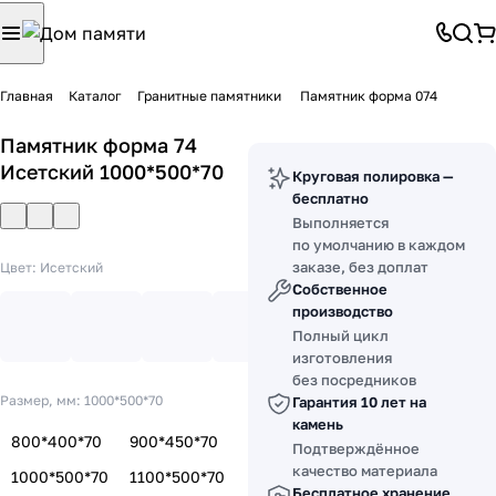
Главная
Каталог
Гранитные памятники
Памятник форма 074
Памятник форма 74
Исетский 1000*500*70
Круговая полировка —
бесплатно
Выполняется
по умолчанию в каждом
заказе, без доплат
Цвет:
Исетский
Собственное
производство
Полный цикл
изготовления
без посредников
Размер, мм:
1000*500*70
Гарантия 10 лет на
камень
800*400*70
900*450*70
Подтверждённое
качество материала
1000*500*70
1100*500*70
Бесплатное хранение