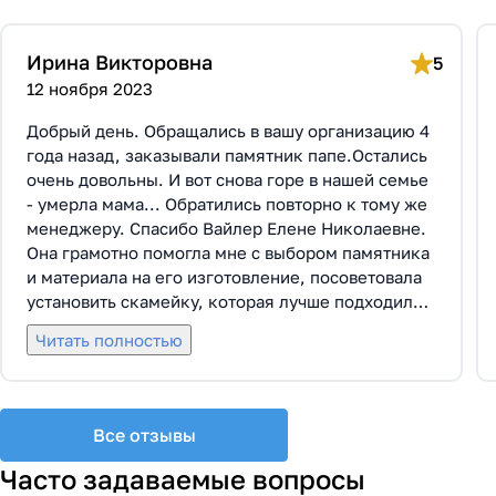
Ирина Викторовна
5
12 ноября 2023
Добрый день. Обращались в вашу организацию 4
года назад, заказывали памятник папе.Остались
очень довольны. И вот снова горе в нашей семье
- умерла мама... Обратились повторно к тому же
менеджеру. Спасибо Вайлер Елене Николаевне.
Она грамотно помогла мне с выбором памятника
и материала на его изготовление, посоветовала
установить скамейку, которая лучше подходила
по общему дизайну. Вышли на улицу, посмотрели
Читать полностью
представленные варианты, я определилась с
выбором. Очень тактичная, относится к
заказчикам с пониманием, помогла мне с
выбором эпитафии. Заключили Договор Г-0619,
Все отзывы
все этапы которого были выполнены вовремя и
без нареканий с нашей стороны, все наши
Часто задаваемые вопросы