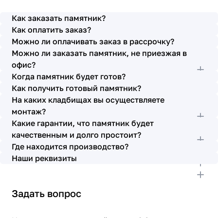
просьбы учтены. В первое наше обращение мы
также очень довольны остались монтажниками -
Как заказать памятник?
бригада Головачёва Владимира. Поэтому и в этот
Как оплатить заказ?
раз я поросила, если можно, то назначить эту же
Можно ли оплачивать заказ в рассрочку?
бригаду. Мне пошли на встречу, спасибо. Ребята
Можно ли заказать памятник, не приезжая в
работают спокойно, но в тоже время, соблюдая
всю технологию, работаю слаженно и
офис?
качественно. Я присутствовала при монтаже,
Когда памятник будет готов?
ребят это нисколько не смутило. Они, как и
Как получить готовый памятник?
Елена Николаевна, ответили на все мои вопросы,
На каких кладбищах вы осуществляете
которые возникли в процессе. Спасибо.
монтаж?
Выражаю благодарность от имени всей нашей
Какие гарантии, что памятник будет
семьи за выполнение заказа в срок и
качественным и долго простоит?
качественно. К руководству просьба по-
Где находится производство?
возможности премировать работников.
Наши реквизиты
Задать вопрос