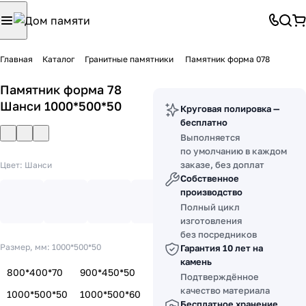
Главная
Каталог
Гранитные памятники
Памятник форма 078
Памятник форма 78
Шанси 1000*500*50
Круговая полировка —
бесплатно
Выполняется
по умолчанию в каждом
заказе, без доплат
Цвет:
Шанси
Собственное
производство
Полный цикл
изготовления
без посредников
Размер, мм:
1000*500*50
Гарантия 10 лет на
камень
800*400*70
900*450*50
Подтверждённое
качество материала
1000*500*50
1000*500*60
Бесплатное хранение