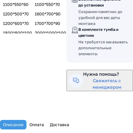
1100*550*60
1100*550*70
до установки
Сохраним памятник до
1200*500*70
1600*700*90
удобной для вас даты
1200*600*70
1700*700*90
монтажа
В комплекте тумба и
1800*800*100
2000*1000*100
цветник
Не требуется заказывать
1400*600*80
1500*700*80
дополнительные
1500*700*100
элементы
Нужна помощь?
Свяжитесь с
менеджером
Описание
Оплата
Доставка