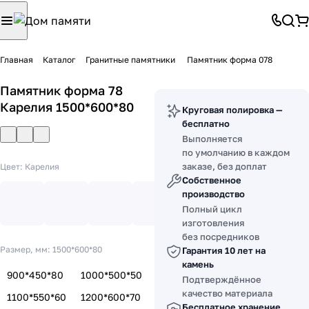
Главная
Каталог
Гранитные памятники
Памятник форма 078
Памятник форма 78
Карелия 1500*600*80
Круговая полировка —
бесплатно
Выполняется
по умолчанию в каждом
заказе, без доплат
Цвет:
Карелия
Собственное
производство
Полный цикл
изготовления
без посредников
Размер, мм:
1500*600*80
Гарантия 10 лет на
камень
900*450*80
1000*500*50
Подтверждённое
качество материала
1100*550*60
1200*600*70
Бесплатное хранение