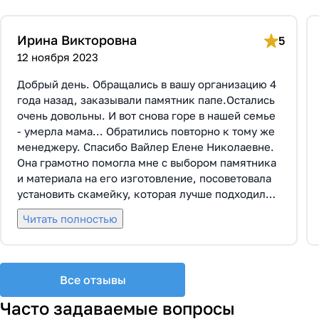
Ирина Викторовна
5
12 ноября 2023
Добрый день. Обращались в вашу организацию 4
года назад, заказывали памятник папе.Остались
очень довольны. И вот снова горе в нашей семье
- умерла мама... Обратились повторно к тому же
менеджеру. Спасибо Вайлер Елене Николаевне.
Она грамотно помогла мне с выбором памятника
и материала на его изготовление, посоветовала
установить скамейку, которая лучше подходила
по общему дизайну. Вышли на улицу, посмотрели
Читать полностью
представленные варианты, я определилась с
выбором. Очень тактичная, относится к
заказчикам с пониманием, помогла мне с
выбором эпитафии. Заключили Договор Г-0619,
Все отзывы
все этапы которого были выполнены вовремя и
без нареканий с нашей стороны, все наши
Часто задаваемые вопросы