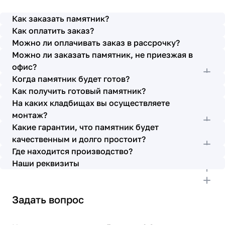
просьбы учтены. В первое наше обращение мы
также очень довольны остались монтажниками -
Как заказать памятник?
бригада Головачёва Владимира. Поэтому и в этот
Как оплатить заказ?
раз я поросила, если можно, то назначить эту же
Можно ли оплачивать заказ в рассрочку?
бригаду. Мне пошли на встречу, спасибо. Ребята
Можно ли заказать памятник, не приезжая в
работают спокойно, но в тоже время, соблюдая
всю технологию, работаю слаженно и
офис?
качественно. Я присутствовала при монтаже,
Когда памятник будет готов?
ребят это нисколько не смутило. Они, как и
Как получить готовый памятник?
Елена Николаевна, ответили на все мои вопросы,
На каких кладбищах вы осуществляете
которые возникли в процессе. Спасибо.
монтаж?
Выражаю благодарность от имени всей нашей
Какие гарантии, что памятник будет
семьи за выполнение заказа в срок и
качественным и долго простоит?
качественно. К руководству просьба по-
Где находится производство?
возможности премировать работников.
Наши реквизиты
Задать вопрос