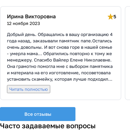
Ирина Викторовна
5
12 ноября 2023
Добрый день. Обращались в вашу организацию 4
года назад, заказывали памятник папе.Остались
очень довольны. И вот снова горе в нашей семье
- умерла мама... Обратились повторно к тому же
менеджеру. Спасибо Вайлер Елене Николаевне.
Она грамотно помогла мне с выбором памятника
и материала на его изготовление, посоветовала
установить скамейку, которая лучше подходила
по общему дизайну. Вышли на улицу, посмотрели
Читать полностью
представленные варианты, я определилась с
выбором. Очень тактичная, относится к
заказчикам с пониманием, помогла мне с
выбором эпитафии. Заключили Договор Г-0619,
Все отзывы
все этапы которого были выполнены вовремя и
без нареканий с нашей стороны, все наши
Часто задаваемые вопросы