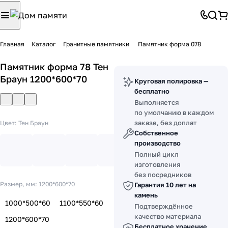
Главная
Каталог
Гранитные памятники
Памятник форма 078
Памятник форма 78 Тен
Браун 1200*600*70
Круговая полировка —
бесплатно
Выполняется
по умолчанию в каждом
заказе, без доплат
Цвет:
Тен Браун
Собственное
производство
Полный цикл
изготовления
без посредников
Размер, мм:
1200*600*70
Гарантия 10 лет на
камень
1000*500*60
1100*550*60
Подтверждённое
качество материала
1200*600*70
Бесплатное хранение