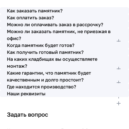
просьбы учтены. В первое наше обращение мы
также очень довольны остались монтажниками -
Как заказать памятник?
бригада Головачёва Владимира. Поэтому и в этот
Как оплатить заказ?
раз я поросила, если можно, то назначить эту же
Можно ли оплачивать заказ в рассрочку?
бригаду. Мне пошли на встречу, спасибо. Ребята
Можно ли заказать памятник, не приезжая в
работают спокойно, но в тоже время, соблюдая
всю технологию, работаю слаженно и
офис?
качественно. Я присутствовала при монтаже,
Когда памятник будет готов?
ребят это нисколько не смутило. Они, как и
Как получить готовый памятник?
Елена Николаевна, ответили на все мои вопросы,
На каких кладбищах вы осуществляете
которые возникли в процессе. Спасибо.
монтаж?
Выражаю благодарность от имени всей нашей
Какие гарантии, что памятник будет
семьи за выполнение заказа в срок и
качественным и долго простоит?
качественно. К руководству просьба по-
Где находится производство?
возможности премировать работников.
Наши реквизиты
Задать вопрос