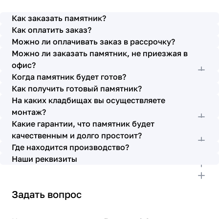
просьбы учтены. В первое наше обращение мы
также очень довольны остались монтажниками -
Как заказать памятник?
бригада Головачёва Владимира. Поэтому и в этот
Как оплатить заказ?
раз я поросила, если можно, то назначить эту же
Можно ли оплачивать заказ в рассрочку?
бригаду. Мне пошли на встречу, спасибо. Ребята
Можно ли заказать памятник, не приезжая в
работают спокойно, но в тоже время, соблюдая
всю технологию, работаю слаженно и
офис?
качественно. Я присутствовала при монтаже,
Когда памятник будет готов?
ребят это нисколько не смутило. Они, как и
Как получить готовый памятник?
Елена Николаевна, ответили на все мои вопросы,
На каких кладбищах вы осуществляете
которые возникли в процессе. Спасибо.
монтаж?
Выражаю благодарность от имени всей нашей
Какие гарантии, что памятник будет
семьи за выполнение заказа в срок и
качественным и долго простоит?
качественно. К руководству просьба по-
Где находится производство?
возможности премировать работников.
Наши реквизиты
Задать вопрос