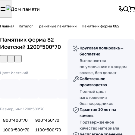
Главная
Каталог
Гранитные памятники
Памятник форма 082
Памятник форма 82
Исетский 1200*500*70
Круговая полировка —
бесплатно
Выполняется
по умолчанию в каждом
заказе, без доплат
Цвет:
Исетский
Собственное
производство
Полный цикл
изготовления
без посредников
Размер, мм:
1200*500*70
Гарантия 10 лет на
камень
800*400*70
900*450*70
Подтверждённое
качество материала
1000*500*70
1100*500*70
Бесплатное хранение