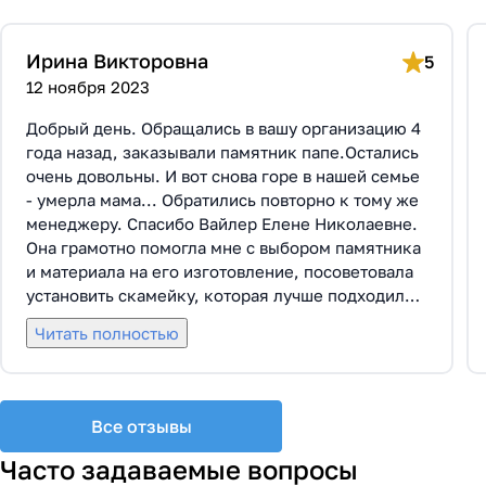
Ирина Викторовна
5
12 ноября 2023
Добрый день. Обращались в вашу организацию 4
года назад, заказывали памятник папе.Остались
очень довольны. И вот снова горе в нашей семье
- умерла мама... Обратились повторно к тому же
менеджеру. Спасибо Вайлер Елене Николаевне.
Она грамотно помогла мне с выбором памятника
и материала на его изготовление, посоветовала
установить скамейку, которая лучше подходила
по общему дизайну. Вышли на улицу, посмотрели
Читать полностью
представленные варианты, я определилась с
выбором. Очень тактичная, относится к
заказчикам с пониманием, помогла мне с
выбором эпитафии. Заключили Договор Г-0619,
Все отзывы
все этапы которого были выполнены вовремя и
без нареканий с нашей стороны, все наши
Часто задаваемые вопросы