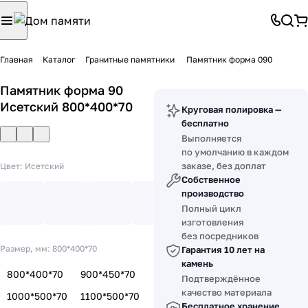
Главная
Каталог
Гранитные памятники
Памятник форма 090
Памятник форма 90
Исетский 800*400*70
Круговая полировка —
бесплатно
Выполняется
по умолчанию в каждом
заказе, без доплат
Цвет:
Исетский
Собственное
производство
Полный цикл
изготовления
без посредников
Размер, мм:
800*400*70
Гарантия 10 лет на
камень
800*400*70
900*450*70
Подтверждённое
качество материала
1000*500*70
1100*500*70
Бесплатное хранение