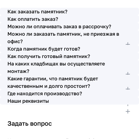
просьбы учтены. В первое наше обращение мы
также очень довольны остались монтажниками -
Как заказать памятник?
бригада Головачёва Владимира. Поэтому и в этот
Как оплатить заказ?
раз я поросила, если можно, то назначить эту же
Можно ли оплачивать заказ в рассрочку?
бригаду. Мне пошли на встречу, спасибо. Ребята
Можно ли заказать памятник, не приезжая в
работают спокойно, но в тоже время, соблюдая
всю технологию, работаю слаженно и
офис?
качественно. Я присутствовала при монтаже,
Когда памятник будет готов?
ребят это нисколько не смутило. Они, как и
Как получить готовый памятник?
Елена Николаевна, ответили на все мои вопросы,
На каких кладбищах вы осуществляете
которые возникли в процессе. Спасибо.
монтаж?
Выражаю благодарность от имени всей нашей
Какие гарантии, что памятник будет
семьи за выполнение заказа в срок и
качественным и долго простоит?
качественно. К руководству просьба по-
Где находится производство?
возможности премировать работников.
Наши реквизиты
Задать вопрос