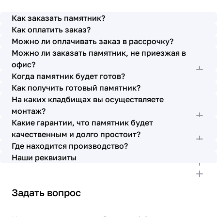
просьбы учтены. В первое наше обращение мы
также очень довольны остались монтажниками -
Как заказать памятник?
бригада Головачёва Владимира. Поэтому и в этот
Как оплатить заказ?
раз я поросила, если можно, то назначить эту же
Можно ли оплачивать заказ в рассрочку?
бригаду. Мне пошли на встречу, спасибо. Ребята
Можно ли заказать памятник, не приезжая в
работают спокойно, но в тоже время, соблюдая
всю технологию, работаю слаженно и
офис?
качественно. Я присутствовала при монтаже,
Когда памятник будет готов?
ребят это нисколько не смутило. Они, как и
Как получить готовый памятник?
Елена Николаевна, ответили на все мои вопросы,
На каких кладбищах вы осуществляете
которые возникли в процессе. Спасибо.
монтаж?
Выражаю благодарность от имени всей нашей
Какие гарантии, что памятник будет
семьи за выполнение заказа в срок и
качественным и долго простоит?
качественно. К руководству просьба по-
Где находится производство?
возможности премировать работников.
Наши реквизиты
Задать вопрос