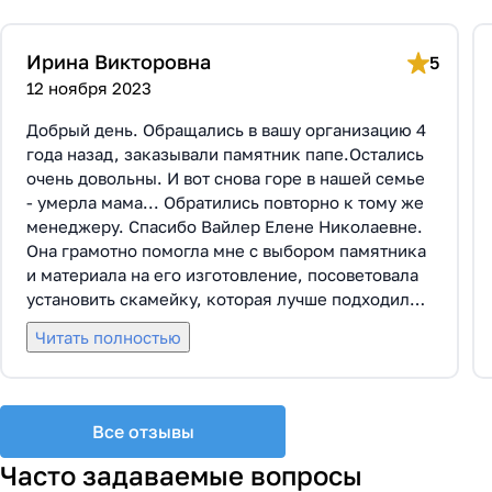
Ирина Викторовна
5
12 ноября 2023
Добрый день. Обращались в вашу организацию 4
года назад, заказывали памятник папе.Остались
очень довольны. И вот снова горе в нашей семье
- умерла мама... Обратились повторно к тому же
менеджеру. Спасибо Вайлер Елене Николаевне.
Она грамотно помогла мне с выбором памятника
и материала на его изготовление, посоветовала
установить скамейку, которая лучше подходила
по общему дизайну. Вышли на улицу, посмотрели
Читать полностью
представленные варианты, я определилась с
выбором. Очень тактичная, относится к
заказчикам с пониманием, помогла мне с
выбором эпитафии. Заключили Договор Г-0619,
Все отзывы
все этапы которого были выполнены вовремя и
без нареканий с нашей стороны, все наши
Часто задаваемые вопросы