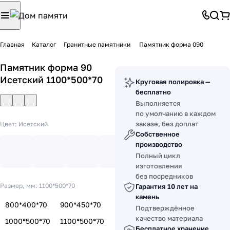
Главная
Каталог
Гранитные памятники
Памятник форма 090
Памятник форма 90
Исетский 1100*500*70
Круговая полировка —
бесплатно
Выполняется
по умолчанию в каждом
заказе, без доплат
Цвет:
Исетский
Собственное
производство
Полный цикл
изготовления
без посредников
Размер, мм:
1100*500*70
Гарантия 10 лет на
камень
800*400*70
900*450*70
Подтверждённое
качество материала
1000*500*70
1100*500*70
Бесплатное хранение