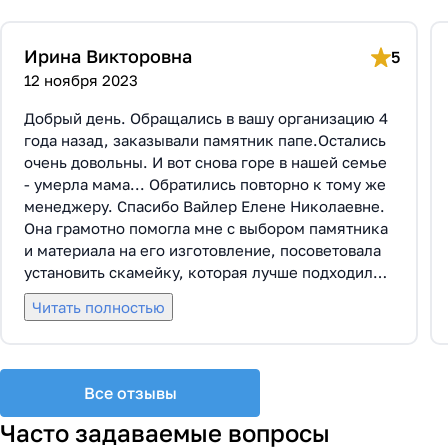
Ирина Викторовна
5
12 ноября 2023
Добрый день. Обращались в вашу организацию 4
года назад, заказывали памятник папе.Остались
очень довольны. И вот снова горе в нашей семье
- умерла мама... Обратились повторно к тому же
менеджеру. Спасибо Вайлер Елене Николаевне.
Она грамотно помогла мне с выбором памятника
и материала на его изготовление, посоветовала
установить скамейку, которая лучше подходила
по общему дизайну. Вышли на улицу, посмотрели
Читать полностью
представленные варианты, я определилась с
выбором. Очень тактичная, относится к
заказчикам с пониманием, помогла мне с
выбором эпитафии. Заключили Договор Г-0619,
Все отзывы
все этапы которого были выполнены вовремя и
без нареканий с нашей стороны, все наши
Часто задаваемые вопросы