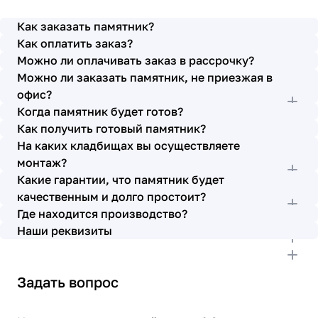
просьбы учтены. В первое наше обращение мы
также очень довольны остались монтажниками -
Как заказать памятник?
бригада Головачёва Владимира. Поэтому и в этот
Как оплатить заказ?
раз я поросила, если можно, то назначить эту же
Можно ли оплачивать заказ в рассрочку?
бригаду. Мне пошли на встречу, спасибо. Ребята
Можно ли заказать памятник, не приезжая в
работают спокойно, но в тоже время, соблюдая
всю технологию, работаю слаженно и
офис?
качественно. Я присутствовала при монтаже,
Когда памятник будет готов?
ребят это нисколько не смутило. Они, как и
Как получить готовый памятник?
Елена Николаевна, ответили на все мои вопросы,
На каких кладбищах вы осуществляете
которые возникли в процессе. Спасибо.
монтаж?
Выражаю благодарность от имени всей нашей
Какие гарантии, что памятник будет
семьи за выполнение заказа в срок и
качественным и долго простоит?
качественно. К руководству просьба по-
Где находится производство?
возможности премировать работников.
Наши реквизиты
Задать вопрос