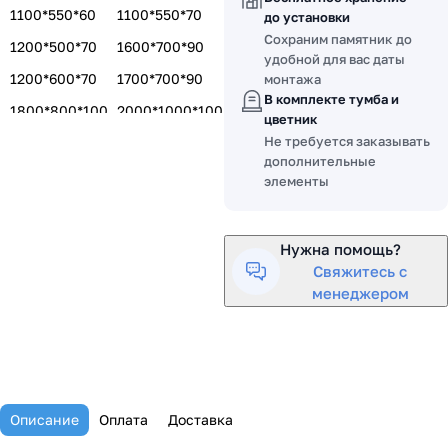
1100*550*60
1100*550*70
до установки
Сохраним памятник до
1200*500*70
1600*700*90
удобной для вас даты
1200*600*70
1700*700*90
монтажа
В комплекте тумба и
1800*800*100
2000*1000*100
цветник
Не требуется заказывать
1400*600*80
1500*700*80
дополнительные
1500*700*100
элементы
Нужна помощь?
Свяжитесь с
менеджером
Описание
Оплата
Доставка