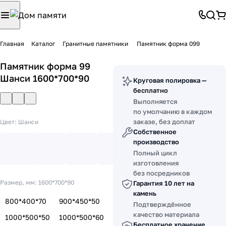
Главная
Каталог
Гранитные памятники
Памятник форма 099
Памятник форма 99
Шанси 1600*700*90
Круговая полировка —
бесплатно
Выполняется
по умолчанию в каждом
заказе, без доплат
Цвет:
Шанси
Собственное
производство
Полный цикл
изготовления
без посредников
Размер, мм:
1600*700*90
Гарантия 10 лет на
камень
800*400*70
900*450*50
Подтверждённое
качество материала
1000*500*50
1000*500*60
Бесплатное хранение