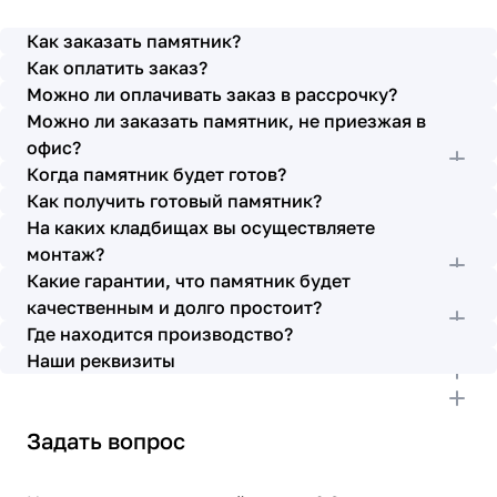
просьбы учтены. В первое наше обращение мы
также очень довольны остались монтажниками -
Как заказать памятник?
бригада Головачёва Владимира. Поэтому и в этот
Как оплатить заказ?
раз я поросила, если можно, то назначить эту же
Можно ли оплачивать заказ в рассрочку?
бригаду. Мне пошли на встречу, спасибо. Ребята
Можно ли заказать памятник, не приезжая в
работают спокойно, но в тоже время, соблюдая
всю технологию, работаю слаженно и
офис?
качественно. Я присутствовала при монтаже,
Когда памятник будет готов?
ребят это нисколько не смутило. Они, как и
Как получить готовый памятник?
Елена Николаевна, ответили на все мои вопросы,
На каких кладбищах вы осуществляете
которые возникли в процессе. Спасибо.
монтаж?
Выражаю благодарность от имени всей нашей
Какие гарантии, что памятник будет
семьи за выполнение заказа в срок и
качественным и долго простоит?
качественно. К руководству просьба по-
Где находится производство?
возможности премировать работников.
Наши реквизиты
Задать вопрос