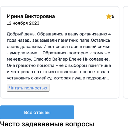
Ирина Викторовна
5
12 ноября 2023
Добрый день. Обращались в вашу организацию 4
года назад, заказывали памятник папе.Остались
очень довольны. И вот снова горе в нашей семье
- умерла мама... Обратились повторно к тому же
менеджеру. Спасибо Вайлер Елене Николаевне.
Она грамотно помогла мне с выбором памятника
и материала на его изготовление, посоветовала
установить скамейку, которая лучше подходила
по общему дизайну. Вышли на улицу, посмотрели
Читать полностью
представленные варианты, я определилась с
выбором. Очень тактичная, относится к
заказчикам с пониманием, помогла мне с
выбором эпитафии. Заключили Договор Г-0619,
Все отзывы
все этапы которого были выполнены вовремя и
без нареканий с нашей стороны, все наши
Часто задаваемые вопросы