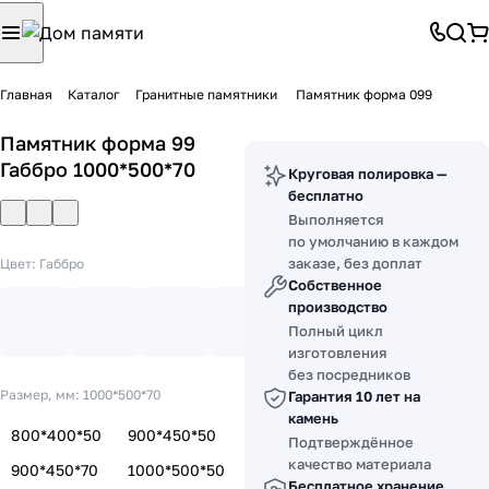
Главная
Каталог
Гранитные памятники
Памятник форма 099
Памятник форма 99
Габбро 1000*500*70
Круговая полировка —
бесплатно
Выполняется
по умолчанию в каждом
заказе, без доплат
Цвет:
Габбро
Собственное
производство
Полный цикл
изготовления
без посредников
Размер, мм:
1000*500*70
Гарантия 10 лет на
камень
800*400*50
900*450*50
Подтверждённое
качество материала
900*450*70
1000*500*50
Бесплатное хранение