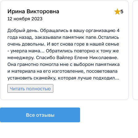
Ирина Викторовна
5
12 ноября 2023
Добрый день. Обращались в вашу организацию 4
года назад, заказывали памятник папе.Остались
очень довольны. И вот снова горе в нашей семье
- умерла мама... Обратились повторно к тому же
менеджеру. Спасибо Вайлер Елене Николаевне.
Она грамотно помогла мне с выбором памятника
и материала на его изготовление, посоветовала
установить скамейку, которая лучше подходила
по общему дизайну. Вышли на улицу, посмотрели
Читать полностью
представленные варианты, я определилась с
выбором. Очень тактичная, относится к
заказчикам с пониманием, помогла мне с
выбором эпитафии. Заключили Договор Г-0619,
Все отзывы
все этапы которого были выполнены вовремя и
без нареканий с нашей стороны, все наши
просьбы учтены. В первое наше обращение мы