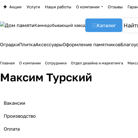
Акции
Услуги
Наши работы
О компании
Отзывы
Гара
Каталог
Камнедобывающий завод
Оградки
Плитка
Аксессуары
Оформление памятников
Благоу
Главная
О компании
Сотрудники
Отдел дизайна и маркетинга
Макс
Максим Турский
Вакансии
Производство
Оплата